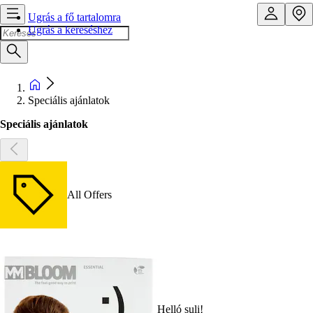
Ugrás a fő tartalomra
Ugrás a kereséshez
Speciális ajánlatok
Speciális ajánlatok
All Offers
Helló suli!