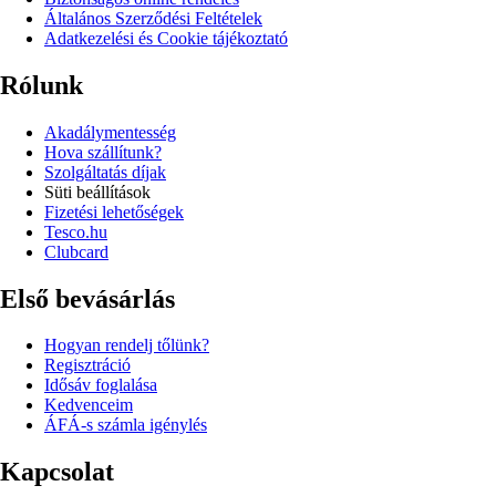
Általános Szerződési Feltételek
Adatkezelési és Cookie tájékoztató
Rólunk
Akadálymentesség
Hova szállítunk?
Szolgáltatás díjak
Süti beállítások
Fizetési lehetőségek
Tesco.hu
Clubcard
Első bevásárlás
Hogyan rendelj tőlünk?
Regisztráció
Idősáv foglalása
Kedvenceim
ÁFÁ-s számla igénylés
Kapcsolat