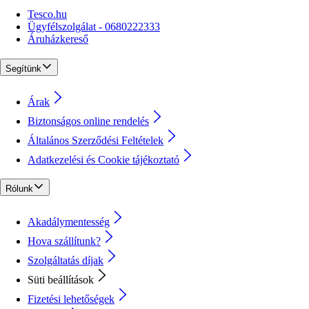
Tesco.hu
Ügyfélszolgálat - 0680222333
Áruházkereső
Segítünk
Árak
Biztonságos online rendelés
Általános Szerződési Feltételek
Adatkezelési és Cookie tájékoztató
Rólunk
Akadálymentesség
Hova szállítunk?
Szolgáltatás díjak
Süti beállítások
Fizetési lehetőségek