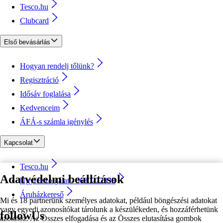
Tesco.hu
Clubcard
Első bevásárlás
Hogyan rendelj tőlünk?
Regisztráció
Idősáv foglalása
Kedvenceim
ÁFÁ-s számla igénylés
Kapcsolat
Tesco.hu
Adatvédelmi beállítások
Ügyfélszolgálat - 0680222333
Áruházkereső
Mi és 18 partnerünk személyes adatokat, például böngészési adatokat
vagy egyedi azonosítókat tárolunk a készülékeden, és hozzáférhetünk
followUs
azokhoz. Az Összes elfogadása és az Összes elutasítása gombok