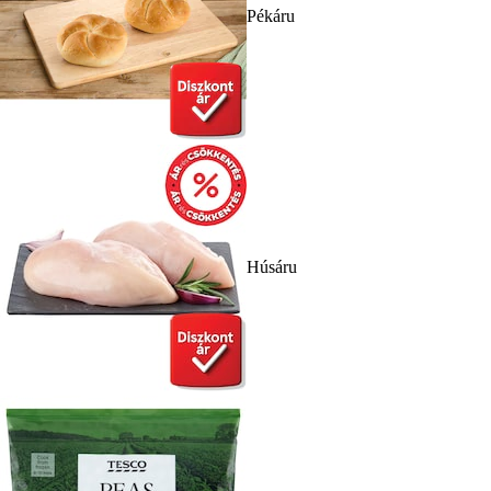
Pékáru
Húsáru