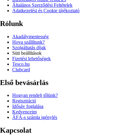
Általános Szerződési Feltételek
Adatkezelési és Cookie tájékoztató
Rólunk
Akadálymentesség
Hova szállítunk?
Szolgáltatás díjak
Süti beállítások
Fizetési lehetőségek
Tesco.hu
Clubcard
Első bevásárlás
Hogyan rendelj tőlünk?
Regisztráció
Idősáv foglalása
Kedvenceim
ÁFÁ-s számla igénylés
Kapcsolat