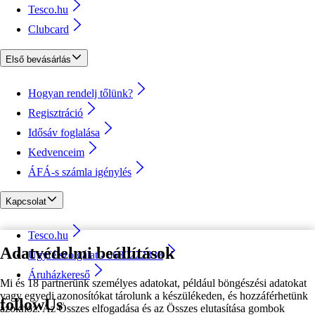
Tesco.hu
Clubcard
Első bevásárlás
Hogyan rendelj tőlünk?
Regisztráció
Idősáv foglalása
Kedvenceim
ÁFÁ-s számla igénylés
Kapcsolat
Tesco.hu
Adatvédelmi beállítások
Ügyfélszolgálat - 0680222333
Áruházkereső
Mi és 18 partnerünk személyes adatokat, például böngészési adatokat
vagy egyedi azonosítókat tárolunk a készülékeden, és hozzáférhetünk
followUs
azokhoz. Az Összes elfogadása és az Összes elutasítása gombok