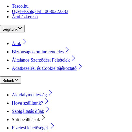
Tesco.hu
Ügyfélszolgálat - 0680222333
Áruházkereső
Segítünk
Árak
Biztonságos online rendelés
Általános Szerződési Feltételek
Adatkezelési és Cookie tájékoztató
Rólunk
Akadálymentesség
Hova szállítunk?
Szolgáltatás díjak
Süti beállítások
Fizetési lehetőségek