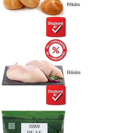
Pékáru
Húsáru