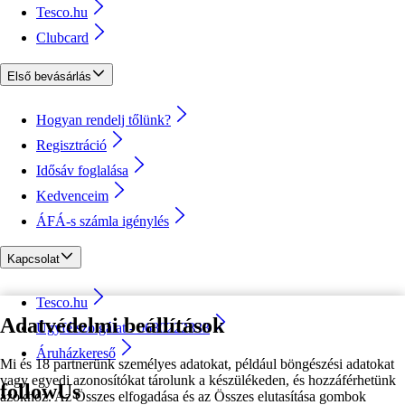
Tesco.hu
Clubcard
Első bevásárlás
Hogyan rendelj tőlünk?
Regisztráció
Idősáv foglalása
Kedvenceim
ÁFÁ-s számla igénylés
Kapcsolat
Tesco.hu
Adatvédelmi beállítások
Ügyfélszolgálat - 0680222333
Áruházkereső
Mi és 18 partnerünk személyes adatokat, például böngészési adatokat
vagy egyedi azonosítókat tárolunk a készülékeden, és hozzáférhetünk
followUs
azokhoz. Az Összes elfogadása és az Összes elutasítása gombok