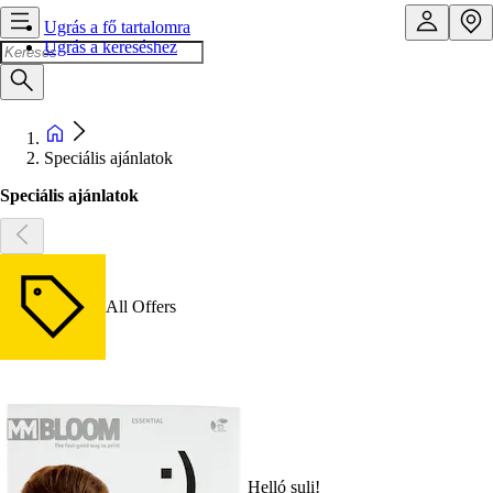
Ugrás a fő tartalomra
Ugrás a kereséshez
Speciális ajánlatok
Speciális ajánlatok
All Offers
Helló suli!