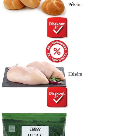
Pékáru
Húsáru