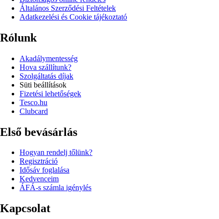
Általános Szerződési Feltételek
Adatkezelési és Cookie tájékoztató
Rólunk
Akadálymentesség
Hova szállítunk?
Szolgáltatás díjak
Süti beállítások
Fizetési lehetőségek
Tesco.hu
Clubcard
Első bevásárlás
Hogyan rendelj tőlünk?
Regisztráció
Idősáv foglalása
Kedvenceim
ÁFÁ-s számla igénylés
Kapcsolat