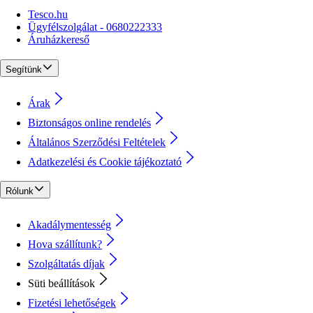
Tesco.hu
Ügyfélszolgálat - 0680222333
Áruházkereső
Segítünk
Árak
Biztonságos online rendelés
Általános Szerződési Feltételek
Adatkezelési és Cookie tájékoztató
Rólunk
Akadálymentesség
Hova szállítunk?
Szolgáltatás díjak
Süti beállítások
Fizetési lehetőségek