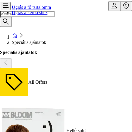
Ugrás a fő tartalomra
Ugrás a kereséshez
Speciális ajánlatok
Speciális ajánlatok
All Offers
Helló suli!