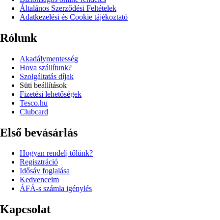
Általános Szerződési Feltételek
Adatkezelési és Cookie tájékoztató
Rólunk
Akadálymentesség
Hova szállítunk?
Szolgáltatás díjak
Süti beállítások
Fizetési lehetőségek
Tesco.hu
Clubcard
Első bevásárlás
Hogyan rendelj tőlünk?
Regisztráció
Idősáv foglalása
Kedvenceim
ÁFÁ-s számla igénylés
Kapcsolat