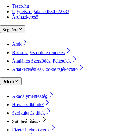
Tesco.hu
Ügyfélszolgálat - 0680222333
Áruházkereső
Segítünk
Árak
Biztonságos online rendelés
Általános Szerződési Feltételek
Adatkezelési és Cookie tájékoztató
Rólunk
Akadálymentesség
Hova szállítunk?
Szolgáltatás díjak
Süti beállítások
Fizetési lehetőségek