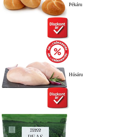
Pékáru
Húsáru