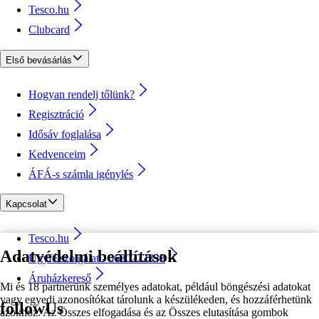
Tesco.hu
Clubcard
Első bevásárlás
Hogyan rendelj tőlünk?
Regisztráció
Idősáv foglalása
Kedvenceim
ÁFÁ-s számla igénylés
Kapcsolat
Tesco.hu
Adatvédelmi beállítások
Ügyfélszolgálat - 0680222333
Áruházkereső
Mi és 18 partnerünk személyes adatokat, például böngészési adatokat
vagy egyedi azonosítókat tárolunk a készülékeden, és hozzáférhetünk
followUs
azokhoz. Az Összes elfogadása és az Összes elutasítása gombok