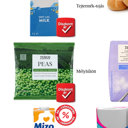
Tejtermék-tojás
Mélyhűtött