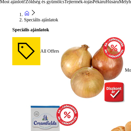
Most ajánlott!
Zöldség és gyümölcs
Tejtermék-tojás
Pékáru
Húsáru
Mélyh
Speciális ajánlatok
Speciális ajánlatok
All Offers
Mos