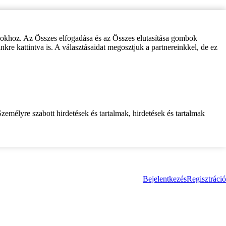
zokhoz. Az Összes elfogadása és az Összes elutasítása gombok
inkre kattintva is. A választásaidat megosztjuk a partnereinkkel, de ez
zemélyre szabott hirdetések és tartalmak, hirdetések és tartalmak
Bejelentkezés
Regisztráció