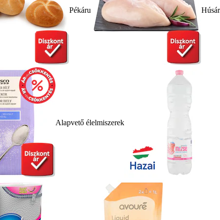
Pékáru
Húsá
Alapvető élelmiszerek