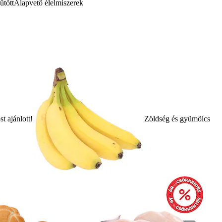
űtött
Alapvető élelmiszerek
t ajánlott!
Zöldség és gyümölcs