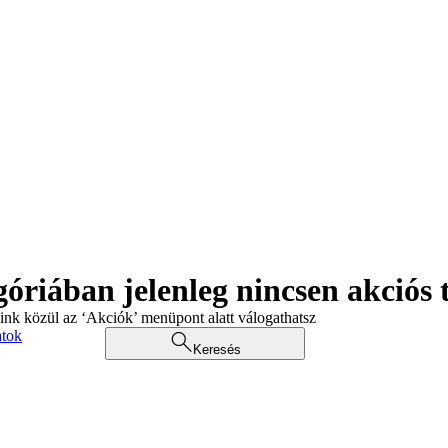
góriában jelenleg nincsen akciós
aink közül az ‘Akciók’ menüpont alatt válogathatsz
atok
Keresés