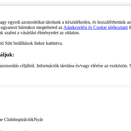
vagy egyedi azonosítókat tárolunk a készülékeden, és hozzáférhetünk a
ve ugyanezt bármikor megteheted az
Adatkezelési és Cookie tájékoztató
l
uk szabni a vásárlási élményedet az oldalon.
ó Süti beállítások linkre kattintva.
áljuk:
zonosítás céljából. Információk tárolása és/vagy elérése az eszközön. S
ne Club
Inspirációk
Nyár