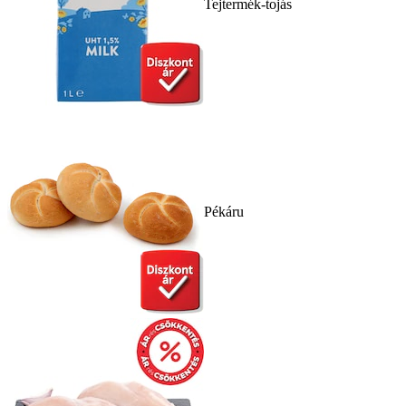
Tejtermék-tojás
Pékáru