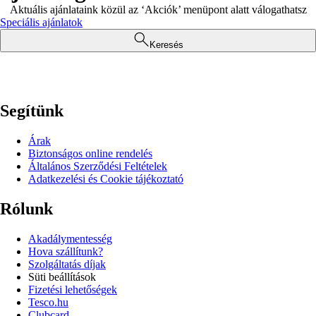
Aktuális ajánlataink közül az ‘Akciók’ menüpont alatt válogathatsz
Speciális ajánlatok
Keresés
Segítünk
Árak
Biztonságos online rendelés
Általános Szerződési Feltételek
Adatkezelési és Cookie tájékoztató
Rólunk
Akadálymentesség
Hova szállítunk?
Szolgáltatás díjak
Süti beállítások
Fizetési lehetőségek
Tesco.hu
Clubcard