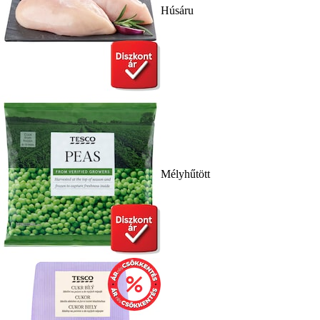
Húsáru
Mélyhűtött