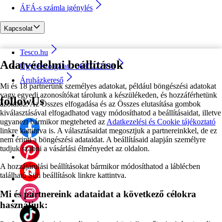
ÁFÁ-s számla igénylés
Kapcsolat
Tesco.hu
Adatvédelmi beállítások
Ügyfélszolgálat - 0680222333
Áruházkereső
Mi és 18 partnerünk személyes adatokat, például böngészési adatokat
vagy egyedi azonosítókat tárolunk a készülékeden, és hozzáférhetünk
followUs
azokhoz. Az Összes elfogadása és az Összes elutasítása gombok
kiválasztásával elfogadhatod vagy módosíthatod a beállításaidat, illetve
ugyanezt bármikor megteheted az
Adatkezelési és Cookie tájékoztató
linkre kattintva is. A választásaidat megosztjuk a partnereinkkel, de ez
nem érinti a böngészési adataidat. A beállításaid alapján személyre
tudjuk szabni a vásárlási élményedet az oldalon.
A hozzájárulási beállításokat bármikor módosíthatod a láblécben
található Süti beállítások linkre kattintva.
Mi és partnereink adataidat a következő célokra
használjuk: