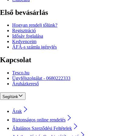
Első bevásárlás
Hogyan rendelj tőlünk?
Regisztráció
Idősáv foglalása
Kedvenceim
ÁFÁ-s számla igénylés
Kapcsolat
Tesco.hu
Ügyfélszolgálat - 0680222333
Áruházkereső
Segítünk
Árak
Biztonságos online rendelés
Általános Szerződési Feltételek