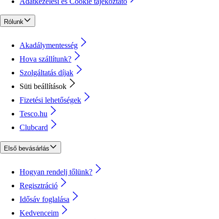
Adatkezelési és Cookie tájékoztató
Rólunk
Akadálymentesség
Hova szállítunk?
Szolgáltatás díjak
Süti beállítások
Fizetési lehetőségek
Tesco.hu
Clubcard
Első bevásárlás
Hogyan rendelj tőlünk?
Regisztráció
Idősáv foglalása
Kedvenceim