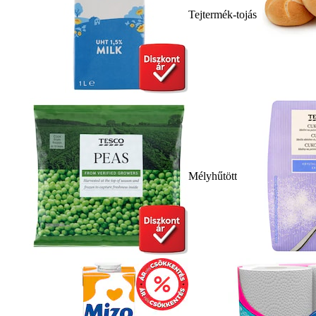
Tejtermék-tojás
Mélyhűtött