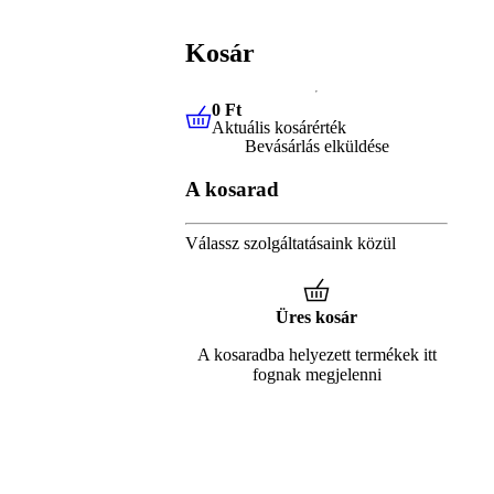
Kosár
0 Ft
Aktuális kosárérték
0 Ft
Aktuális kosárérték
Bevásárlás elküldése
A kosarad
Válassz szolgáltatásaink közül
Üres kosár
A kosaradba helyezett termékek itt
fognak megjelenni