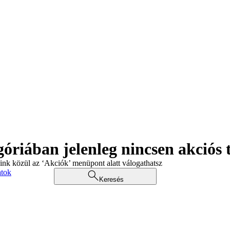
góriában jelenleg nincsen akciós
aink közül az ‘Akciók’ menüpont alatt válogathatsz
atok
Keresés