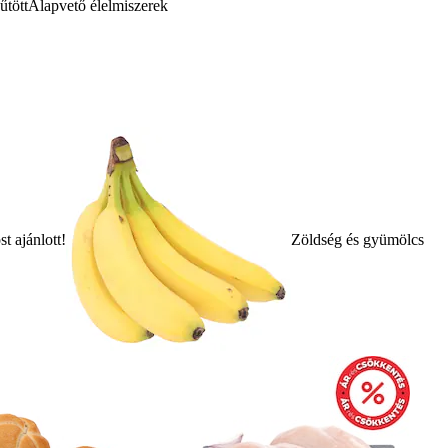
űtött
Alapvető élelmiszerek
t ajánlott!
Zöldség és gyümölcs