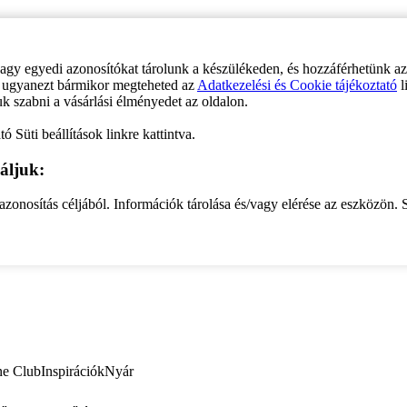
vagy egyedi azonosítókat tárolunk a készülékeden, és hozzáférhetünk a
ve ugyanezt bármikor megteheted az
Adatkezelési és Cookie tájékoztató
l
uk szabni a vásárlási élményedet az oldalon.
ó Süti beállítások linkre kattintva.
áljuk:
zonosítás céljából. Információk tárolása és/vagy elérése az eszközön. S
ne Club
Inspirációk
Nyár