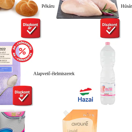
Pékáru
Húsá
Alapvető élelmiszerek