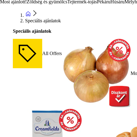
Most ajánlott!
Zöldség és gyümölcs
Tejtermék-tojás
Pékáru
Húsáru
Mélyh
Speciális ajánlatok
Speciális ajánlatok
All Offers
Mos