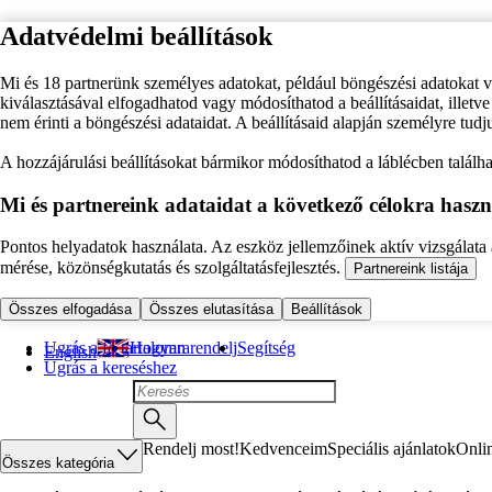
Adatvédelmi beállítások
Mi és 18 partnerünk személyes adatokat, például böngészési adatokat 
kiválasztásával elfogadhatod vagy módosíthatod a beállításaidat, illet
nem érinti a böngészési adataidat. A beállításaid alapján személyre tudj
A hozzájárulási beállításokat bármikor módosíthatod a láblécben találhat
Mi és partnereink adataidat a következő célokra haszn
Pontos helyadatok használata. Az eszköz jellemzőinek aktív vizsgálata a
mérése, közönségkutatás és szolgáltatásfejlesztés.
Partnereink listája
Összes elfogadása
Összes elutasítása
Beállítások
Ugrás a fő tartalomra
Hogyan rendelj
Segítség
English
Ugrás a kereséshez
Rendelj most!
Kedvenceim
Speciális ajánlatok
Onli
Összes kategória