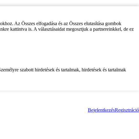
zokhoz. Az Összes elfogadása és az Összes elutasítása gombok
inkre kattintva is. A választásaidat megosztjuk a partnereinkkel, de ez
zemélyre szabott hirdetések és tartalmak, hirdetések és tartalmak
Bejelentkezés
Regisztráció