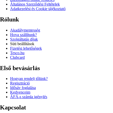
Általános Szerződési Feltételek
Adatkezelési és Cookie tájékoztató
Rólunk
Akadálymentesség
Hova szállítunk?
Szolgáltatás díjak
Süti beállítások
Fizetési lehetőségek
Tesco.hu
Clubcard
Első bevásárlás
Hogyan rendelj tőlünk?
Regisztráció
Idősáv foglalása
Kedvenceim
ÁFÁ-s számla igénylés
Kapcsolat