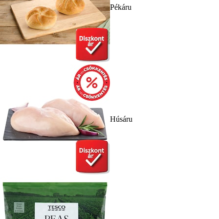
Pékáru
Húsáru