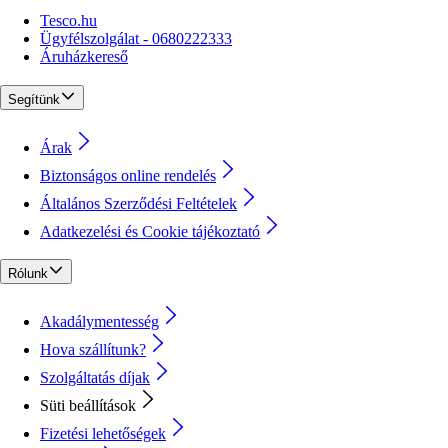
Tesco.hu
Ügyfélszolgálat - 0680222333
Áruházkereső
Segítünk
Árak
Biztonságos online rendelés
Általános Szerződési Feltételek
Adatkezelési és Cookie tájékoztató
Rólunk
Akadálymentesség
Hova szállítunk?
Szolgáltatás díjak
Süti beállítások
Fizetési lehetőségek