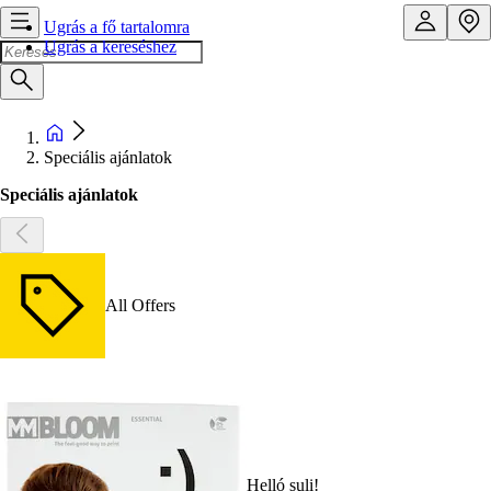
Ugrás a fő tartalomra
Ugrás a kereséshez
Speciális ajánlatok
Speciális ajánlatok
All Offers
Helló suli!