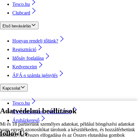
Tesco.hu
Clubcard
Első bevásárlás
Hogyan rendelj tőlünk?
Regisztráció
Idősáv foglalása
Kedvenceim
ÁFÁ-s számla igénylés
Kapcsolat
Tesco.hu
Adatvédelmi beállítások
Ügyfélszolgálat - 0680222333
Áruházkereső
Mi és 18 partnerünk személyes adatokat, például böngészési adatokat
vagy egyedi azonosítókat tárolunk a készülékeden, és hozzáférhetünk
followUs
azokhoz. Az Összes elfogadása és az Összes elutasítása gombok