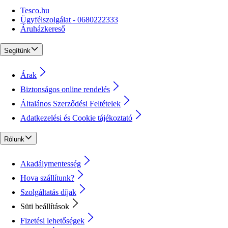
Tesco.hu
Ügyfélszolgálat - 0680222333
Áruházkereső
Segítünk
Árak
Biztonságos online rendelés
Általános Szerződési Feltételek
Adatkezelési és Cookie tájékoztató
Rólunk
Akadálymentesség
Hova szállítunk?
Szolgáltatás díjak
Süti beállítások
Fizetési lehetőségek