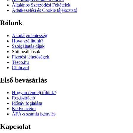
Általános Szerződési Feltételek
Adatkezelési és Cookie tájékoztató
Rólunk
Akadálymentesség
Hova szállítunk?
Szolgáltatás díjak
Süti beállítások
Fizetési lehetőségek
Tesco.hu
Clubcard
Első bevásárlás
Hogyan rendelj tőlünk?
Regisztráció
Idősáv foglalása
Kedvenceim
ÁFÁ-s számla igénylés
Kapcsolat