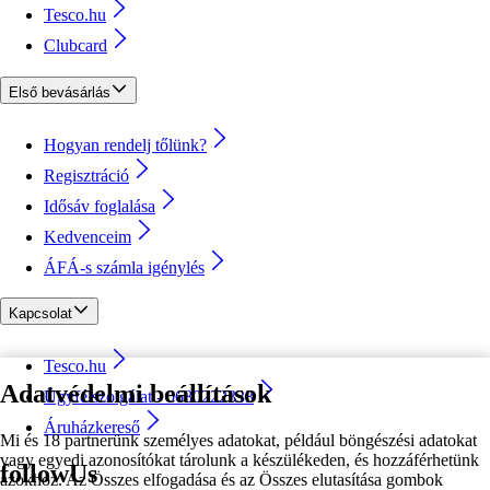
Tesco.hu
Clubcard
Első bevásárlás
Hogyan rendelj tőlünk?
Regisztráció
Idősáv foglalása
Kedvenceim
ÁFÁ-s számla igénylés
Kapcsolat
Tesco.hu
Adatvédelmi beállítások
Ügyfélszolgálat - 0680222333
Áruházkereső
Mi és 18 partnerünk személyes adatokat, például böngészési adatokat
vagy egyedi azonosítókat tárolunk a készülékeden, és hozzáférhetünk
followUs
azokhoz. Az Összes elfogadása és az Összes elutasítása gombok