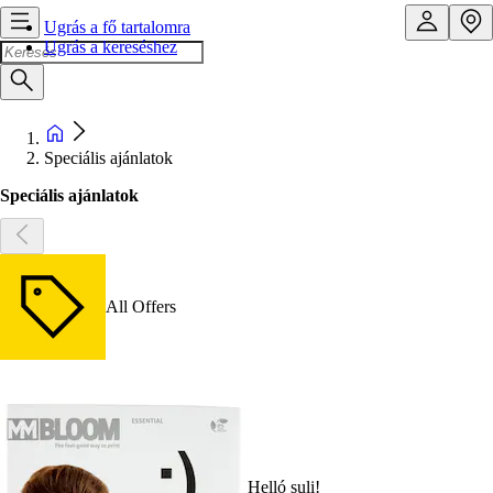
Ugrás a fő tartalomra
Ugrás a kereséshez
Speciális ajánlatok
Speciális ajánlatok
All Offers
Helló suli!