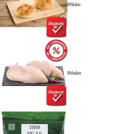
Pékáru
Húsáru