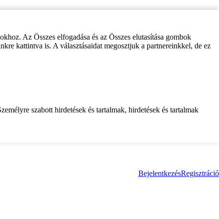
zokhoz. Az Összes elfogadása és az Összes elutasítása gombok
inkre kattintva is. A választásaidat megosztjuk a partnereinkkel, de ez
zemélyre szabott hirdetések és tartalmak, hirdetések és tartalmak
Bejelentkezés
Regisztráció