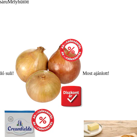
sáru
Mélyhűtött
ló suli!
Most ajánlott!