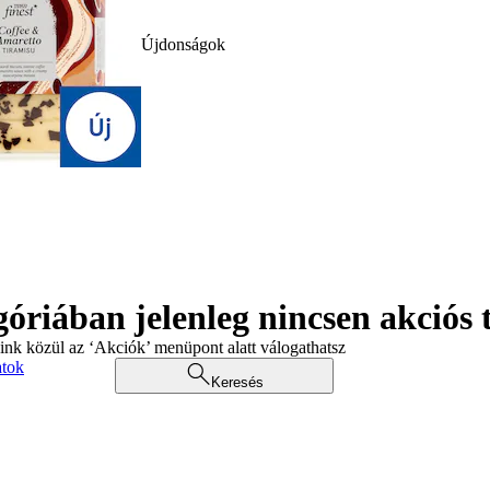
Újdonságok
góriában jelenleg nincsen akciós
aink közül az ‘Akciók’ menüpont alatt válogathatsz
atok
Keresés