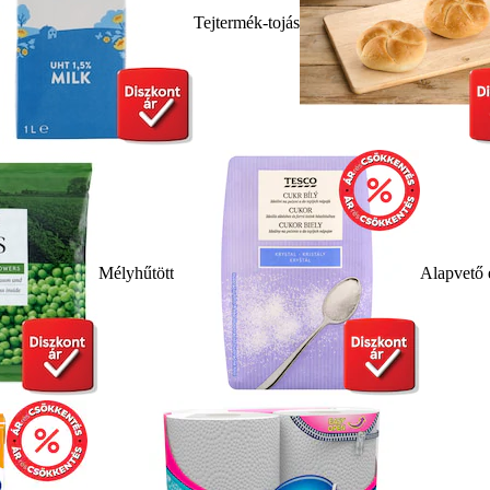
Tejtermék-tojás
Mélyhűtött
Alapvető 