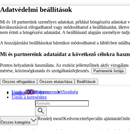
Adatvédelmi beállítások
Mi és 18 partnerünk személyes adatokat, például böngészési adatokat 
kiválasztásával elfogadhatod vagy módosíthatod a beállításaidat, illet
nem érinti a böngészési adataidat. A beállításaid alapján személyre tudj
A hozzájárulási beállításokat bármikor módosíthatod a láblécben találhat
Mi és partnereink adataidat a következő célokra haszn
Pontos helyadatok használata. Az eszköz jellemzőinek aktív vizsgálata a
mérése, közönségkutatás és szolgáltatásfejlesztés.
Partnereink listája
Összes elfogadása
Összes elutasítása
Beállítások
Ugrás a fő tartalomra
Hogyan rendelj
Segítség
English
Ugrás a kereséshez
Rendelj most!
Kedvenceim
Speciális ajánlatok
Onli
Összes kategória