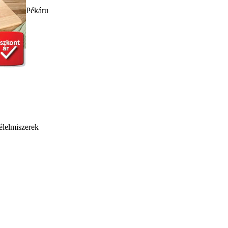
Pékáru
élelmiszerek