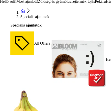
Helló suli!
Most ajánlott!
Zöldség és gyümölcs
Tejtermék-tojás
Pékáru
Hú
Speciális ajánlatok
Speciális ajánlatok
All Offers
Hel