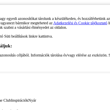
vagy egyedi azonosítókat tárolunk a készülékeden, és hozzáférhetünk a
ve ugyanezt bármikor megteheted az
Adatkezelési és Cookie tájékoztató
l
uk szabni a vásárlási élményedet az oldalon.
ó Süti beállítások linkre kattintva.
áljuk:
zonosítás céljából. Információk tárolása és/vagy elérése az eszközön. S
ne Club
Inspirációk
Nyár