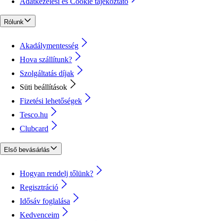
Adatkezelési és Cookie tájékoztató
Rólunk
Akadálymentesség
Hova szállítunk?
Szolgáltatás díjak
Süti beállítások
Fizetési lehetőségek
Tesco.hu
Clubcard
Első bevásárlás
Hogyan rendelj tőlünk?
Regisztráció
Idősáv foglalása
Kedvenceim