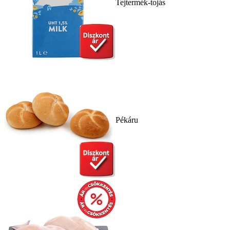
Tejtermék-tojás
Pékáru