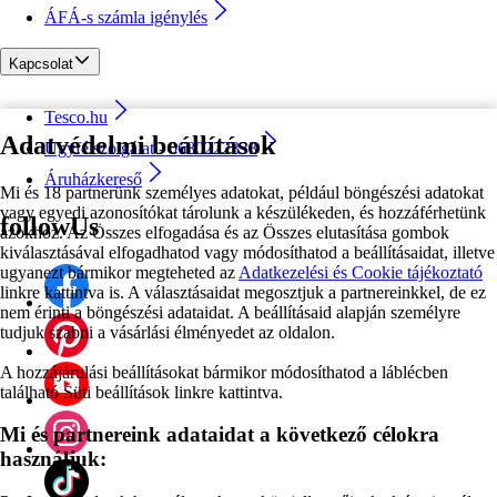
ÁFÁ-s számla igénylés
Kapcsolat
Tesco.hu
Adatvédelmi beállítások
Ügyfélszolgálat - 0680222333
Áruházkereső
Mi és 18 partnerünk személyes adatokat, például böngészési adatokat
vagy egyedi azonosítókat tárolunk a készülékeden, és hozzáférhetünk
followUs
azokhoz. Az Összes elfogadása és az Összes elutasítása gombok
kiválasztásával elfogadhatod vagy módosíthatod a beállításaidat, illetve
ugyanezt bármikor megteheted az
Adatkezelési és Cookie tájékoztató
linkre kattintva is. A választásaidat megosztjuk a partnereinkkel, de ez
nem érinti a böngészési adataidat. A beállításaid alapján személyre
tudjuk szabni a vásárlási élményedet az oldalon.
A hozzájárulási beállításokat bármikor módosíthatod a láblécben
található Süti beállítások linkre kattintva.
Mi és partnereink adataidat a következő célokra
használjuk: