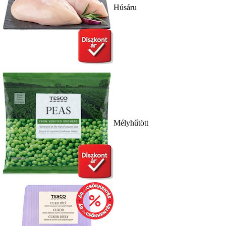
Húsáru
Mélyhűtött