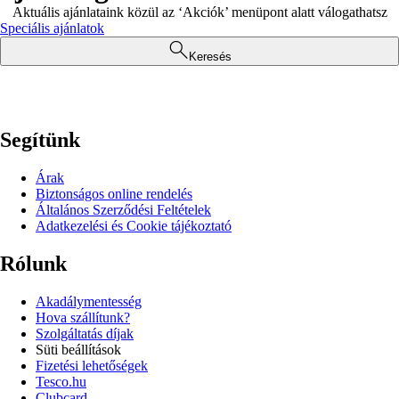
Aktuális ajánlataink közül az ‘Akciók’ menüpont alatt válogathatsz
Speciális ajánlatok
Keresés
Segítünk
Árak
Biztonságos online rendelés
Általános Szerződési Feltételek
Adatkezelési és Cookie tájékoztató
Rólunk
Akadálymentesség
Hova szállítunk?
Szolgáltatás díjak
Süti beállítások
Fizetési lehetőségek
Tesco.hu
Clubcard