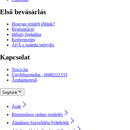
Első bevásárlás
Hogyan rendelj tőlünk?
Regisztráció
Idősáv foglalása
Kedvenceim
ÁFÁ-s számla igénylés
Kapcsolat
Tesco.hu
Ügyfélszolgálat - 0680222333
Áruházkereső
Segítünk
Árak
Biztonságos online rendelés
Általános Szerződési Feltételek