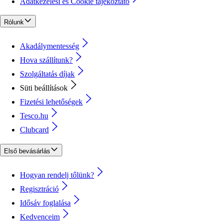
Adatkezelési és Cookie tájékoztató
Rólunk
Akadálymentesség
Hova szállítunk?
Szolgáltatás díjak
Süti beállítások
Fizetési lehetőségek
Tesco.hu
Clubcard
Első bevásárlás
Hogyan rendelj tőlünk?
Regisztráció
Idősáv foglalása
Kedvenceim