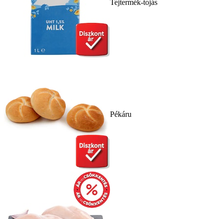
Tejtermék-tojás
Pékáru