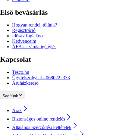
Első bevásárlás
Hogyan rendelj tőlünk?
Regisztráció
Idősáv foglalása
Kedvenceim
ÁFÁ-s számla igénylés
Kapcsolat
Tesco.hu
Ügyfélszolgálat - 0680222333
Áruházkereső
Segítünk
Árak
Biztonságos online rendelés
Általános Szerződési Feltételek