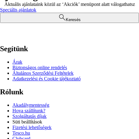
Aktuális ajánlataink közül az ‘Akciók’ menüpont alatt válogathatsz
Speciális ajánlatok
Keresés
Segítünk
Árak
Biztonságos online rendelés
Általános Szerződési Feltételek
Adatkezelési és Cookie tájékoztató
Rólunk
Akadálymentesség
Hova szállítunk?
Szolgáltatás díjak
Süti beállítások
Fizetési lehetőségek
Tesco.hu
Clubcard