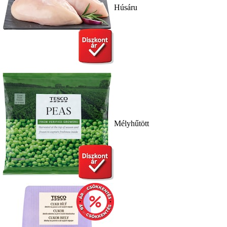
Húsáru
Mélyhűtött