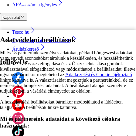
ÁFÁ-s számla igénylés
Kapcsolat
Tesco.hu
Adatvédelmi beállítások
Ügyfélszolgálat - 0680222333
Áruházkereső
Mi és 18 partnerünk személyes adatokat, például böngészési adatokat
vagy egyedi azonosítókat tárolunk a készülékeden, és hozzáférhetünk
followUs
azokhoz. Az Összes elfogadása és az Összes elutasítása gombok
kiválasztásával elfogadhatod vagy módosíthatod a beállításaidat, illetve
ugyanezt bármikor megteheted az
Adatkezelési és Cookie tájékoztató
linkre kattintva is. A választásaidat megosztjuk a partnereinkkel, de ez
nem érinti a böngészési adataidat. A beállításaid alapján személyre
tudjuk szabni a vásárlási élményedet az oldalon.
A hozzájárulási beállításokat bármikor módosíthatod a láblécben
található Süti beállítások linkre kattintva.
Mi és partnereink adataidat a következő célokra
használjuk: