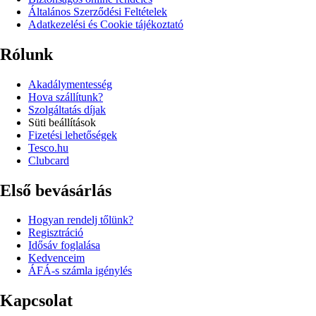
Általános Szerződési Feltételek
Adatkezelési és Cookie tájékoztató
Rólunk
Akadálymentesség
Hova szállítunk?
Szolgáltatás díjak
Süti beállítások
Fizetési lehetőségek
Tesco.hu
Clubcard
Első bevásárlás
Hogyan rendelj tőlünk?
Regisztráció
Idősáv foglalása
Kedvenceim
ÁFÁ-s számla igénylés
Kapcsolat