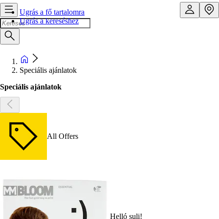
Ugrás a fő tartalomra
Ugrás a kereséshez
Speciális ajánlatok
Speciális ajánlatok
All Offers
Helló suli!