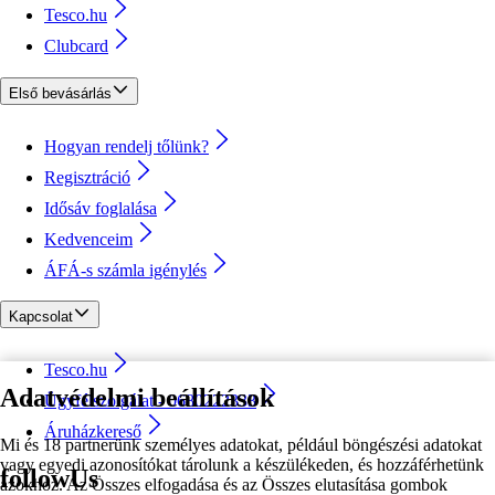
Tesco.hu
Clubcard
Első bevásárlás
Hogyan rendelj tőlünk?
Regisztráció
Idősáv foglalása
Kedvenceim
ÁFÁ-s számla igénylés
Kapcsolat
Tesco.hu
Adatvédelmi beállítások
Ügyfélszolgálat - 0680222333
Áruházkereső
Mi és 18 partnerünk személyes adatokat, például böngészési adatokat
vagy egyedi azonosítókat tárolunk a készülékeden, és hozzáférhetünk
followUs
azokhoz. Az Összes elfogadása és az Összes elutasítása gombok