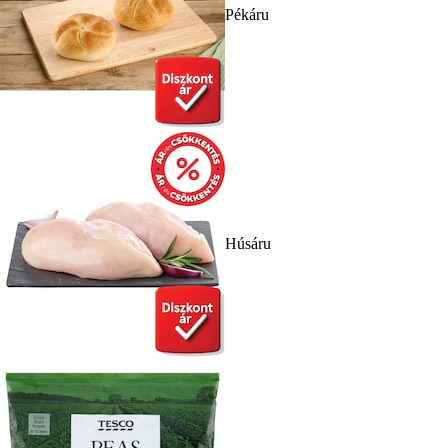
Pékáru
Húsáru