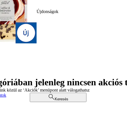
Újdonságok
góriában jelenleg nincsen akciós
aink közül az ‘Akciók’ menüpont alatt válogathatsz
atok
Keresés