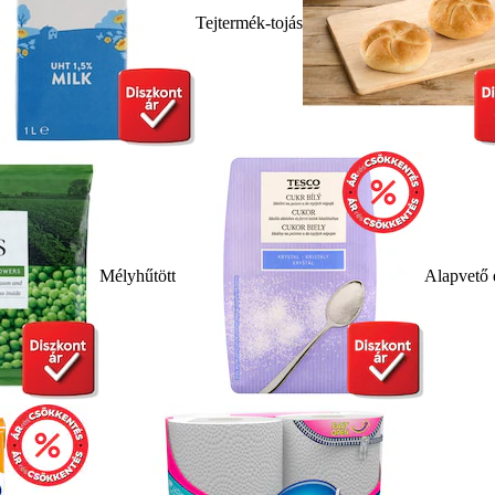
Tejtermék-tojás
Mélyhűtött
Alapvető 