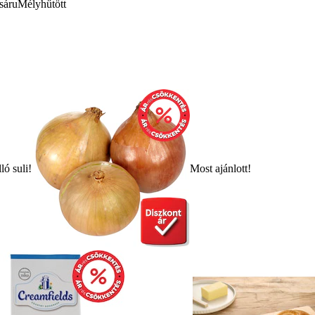
sáru
Mélyhűtött
ló suli!
Most ajánlott!