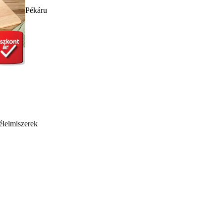
Pékáru
élelmiszerek