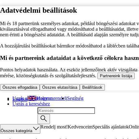
Adatvédelmi beállítások
Mi és 18 partnerünk személyes adatokat, például böngészési adatokat 
kiválasztásával elfogadhatod vagy módosíthatod a beállításaidat, illet
nem érinti a böngészési adataidat. A beállításaid alapján személyre tudj
A hozzájárulási beállításokat bármikor módosíthatod a láblécben találhat
Mi és partnereink adataidat a következő célokra haszn
Pontos helyadatok használata. Az eszköz jellemzőinek aktív vizsgálata a
mérése, közönségkutatás és szolgáltatásfejlesztés.
Partnereink listája
Összes elfogadása
Összes elutasítása
Beállítások
Ugrás a fő tartalomra
Hogyan rendelj
Segítség
English
Ugrás a kereséshez
Rendelj most!
Kedvenceim
Speciális ajánlatok
Onli
Összes kategória