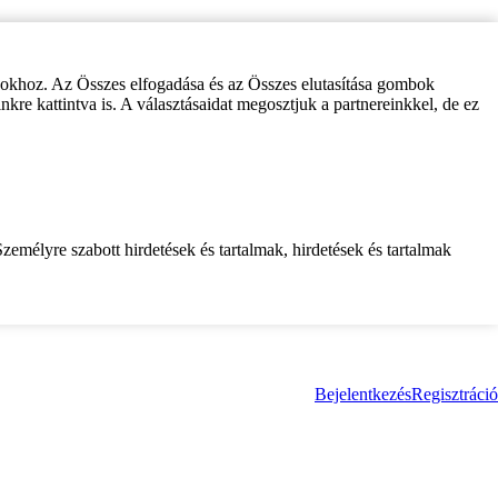
zokhoz. Az Összes elfogadása és az Összes elutasítása gombok
inkre kattintva is. A választásaidat megosztjuk a partnereinkkel, de ez
zemélyre szabott hirdetések és tartalmak, hirdetések és tartalmak
Bejelentkezés
Regisztráció