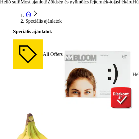
Helló suli!
Most ajánlott!
Zöldség és gyümölcs
Tejtermék-tojás
Pékáru
Hú
Speciális ajánlatok
Speciális ajánlatok
All Offers
Hel