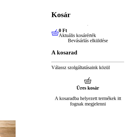
Kosár
0 Ft
Aktuális kosárérték
0 Ft
Aktuális kosárérték
Bevásárlás elküldése
A kosarad
Válassz szolgáltatásaink közül
Üres kosár
A kosaradba helyezett termékek itt
fognak megjelenni