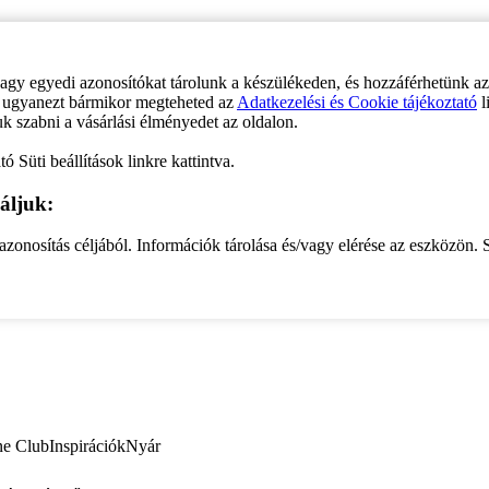
vagy egyedi azonosítókat tárolunk a készülékeden, és hozzáférhetünk a
ve ugyanezt bármikor megteheted az
Adatkezelési és Cookie tájékoztató
l
uk szabni a vásárlási élményedet az oldalon.
ó Süti beállítások linkre kattintva.
áljuk:
zonosítás céljából. Információk tárolása és/vagy elérése az eszközön. S
ne Club
Inspirációk
Nyár