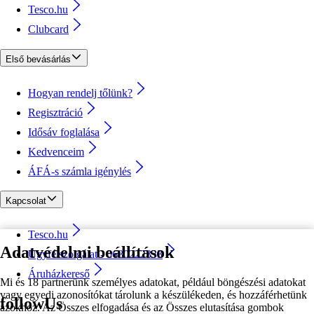
Tesco.hu
Clubcard
Első bevásárlás
Hogyan rendelj tőlünk?
Regisztráció
Idősáv foglalása
Kedvenceim
ÁFÁ-s számla igénylés
Kapcsolat
Tesco.hu
Adatvédelmi beállítások
Ügyfélszolgálat - 0680222333
Áruházkereső
Mi és 18 partnerünk személyes adatokat, például böngészési adatokat
vagy egyedi azonosítókat tárolunk a készülékeden, és hozzáférhetünk
followUs
azokhoz. Az Összes elfogadása és az Összes elutasítása gombok