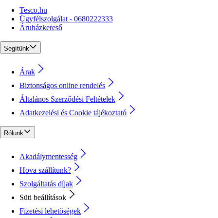
Tesco.hu
Ügyfélszolgálat - 0680222333
Áruházkereső
Segítünk
Árak
Biztonságos online rendelés
Általános Szerződési Feltételek
Adatkezelési és Cookie tájékoztató
Rólunk
Akadálymentesség
Hova szállítunk?
Szolgáltatás díjak
Süti beállítások
Fizetési lehetőségek