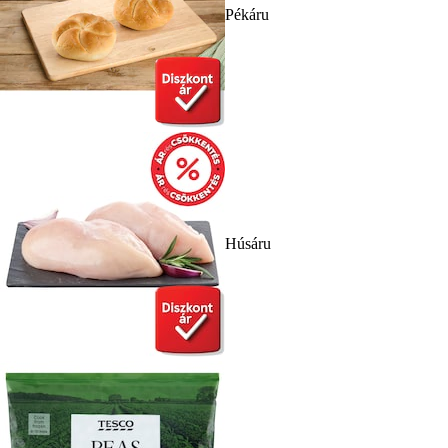
Pékáru
Húsáru