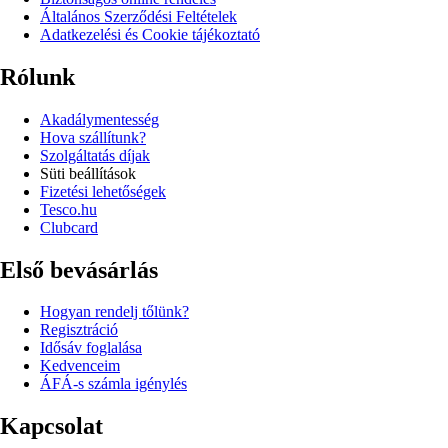
Általános Szerződési Feltételek
Adatkezelési és Cookie tájékoztató
Rólunk
Akadálymentesség
Hova szállítunk?
Szolgáltatás díjak
Süti beállítások
Fizetési lehetőségek
Tesco.hu
Clubcard
Első bevásárlás
Hogyan rendelj tőlünk?
Regisztráció
Idősáv foglalása
Kedvenceim
ÁFÁ-s számla igénylés
Kapcsolat