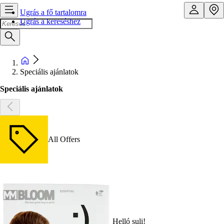
Ugrás a fő tartalomra
Ugrás a kereséshez
Speciális ajánlatok
Speciális ajánlatok
All Offers
Helló suli!