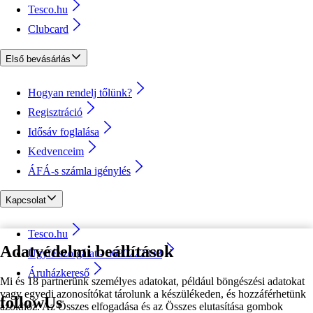
Tesco.hu
Clubcard
Első bevásárlás
Hogyan rendelj tőlünk?
Regisztráció
Idősáv foglalása
Kedvenceim
ÁFÁ-s számla igénylés
Kapcsolat
Tesco.hu
Adatvédelmi beállítások
Ügyfélszolgálat - 0680222333
Áruházkereső
Mi és 18 partnerünk személyes adatokat, például böngészési adatokat
vagy egyedi azonosítókat tárolunk a készülékeden, és hozzáférhetünk
followUs
azokhoz. Az Összes elfogadása és az Összes elutasítása gombok