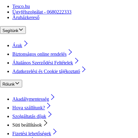
Tesco.hu
Ügyfélszolgálat - 0680222333
Áruházkereső
Segítünk
Árak
Biztonságos online rendelés
Általános Szerződési Feltételek
Adatkezelési és Cookie tájékoztató
Rólunk
Akadálymentesség
Hova szállítunk?
Szolgáltatás díjak
Süti beállítások
Fizetési lehetőségek