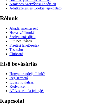
Általános Szerződési Feltételek
Adatkezelési és Cookie tájékoztató
Rólunk
Akadálymentesség
Hova szállítunk?
Szolgáltatás díjak
Süti beállítások
Fizetési lehetőségek
Tesco.hu
Clubcard
Első bevásárlás
Hogyan rendelj tőlünk?
Regisztráció
Idősáv foglalása
Kedvenceim
ÁFÁ-s számla igénylés
Kapcsolat