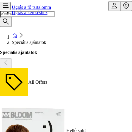
Ugrás a fő tartalomra
Ugrás a kereséshez
Speciális ajánlatok
Speciális ajánlatok
All Offers
Helló suli!