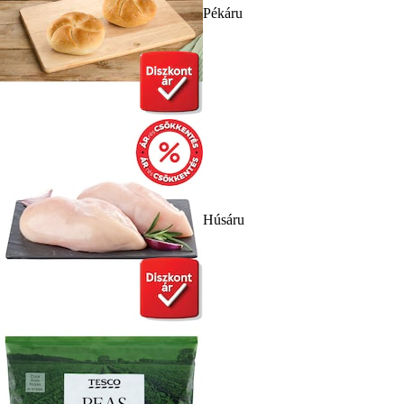
Pékáru
Húsáru