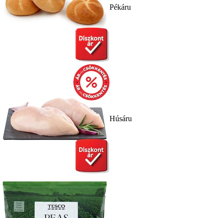
Pékáru
Húsáru