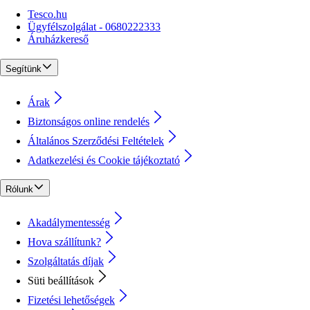
Tesco.hu
Ügyfélszolgálat - 0680222333
Áruházkereső
Segítünk
Árak
Biztonságos online rendelés
Általános Szerződési Feltételek
Adatkezelési és Cookie tájékoztató
Rólunk
Akadálymentesség
Hova szállítunk?
Szolgáltatás díjak
Süti beállítások
Fizetési lehetőségek