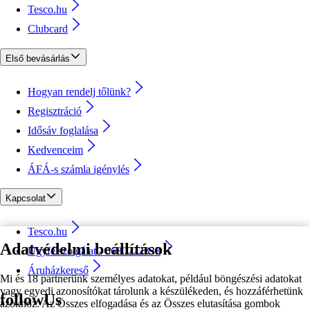
Tesco.hu
Clubcard
Első bevásárlás
Hogyan rendelj tőlünk?
Regisztráció
Idősáv foglalása
Kedvenceim
ÁFÁ-s számla igénylés
Kapcsolat
Tesco.hu
Adatvédelmi beállítások
Ügyfélszolgálat - 0680222333
Áruházkereső
Mi és 18 partnerünk személyes adatokat, például böngészési adatokat
vagy egyedi azonosítókat tárolunk a készülékeden, és hozzáférhetünk
followUs
azokhoz. Az Összes elfogadása és az Összes elutasítása gombok