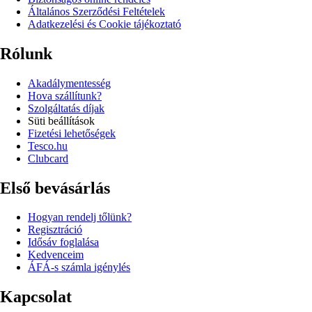
Általános Szerződési Feltételek
Adatkezelési és Cookie tájékoztató
Rólunk
Akadálymentesség
Hova szállítunk?
Szolgáltatás díjak
Süti beállítások
Fizetési lehetőségek
Tesco.hu
Clubcard
Első bevásárlás
Hogyan rendelj tőlünk?
Regisztráció
Idősáv foglalása
Kedvenceim
ÁFÁ-s számla igénylés
Kapcsolat