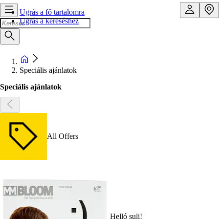
Ugrás a fő tartalomra
Ugrás a kereséshez
Speciális ajánlatok
Speciális ajánlatok
All Offers
Helló suli!