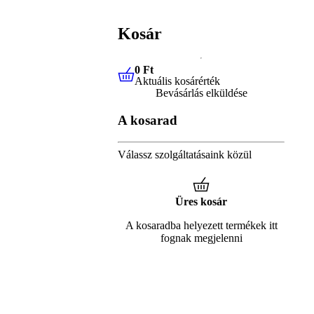
Kosár
0 Ft
Aktuális kosárérték
0 Ft
Aktuális kosárérték
Bevásárlás elküldése
A kosarad
Válassz szolgáltatásaink közül
Üres kosár
A kosaradba helyezett termékek itt
fognak megjelenni