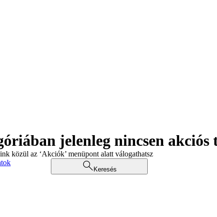
góriában jelenleg nincsen akciós
aink közül az ‘Akciók’ menüpont alatt válogathatsz
atok
Keresés