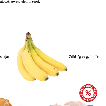
űtött
Alapvető élelmiszerek
t ajánlott!
Zöldség és gyümölcs