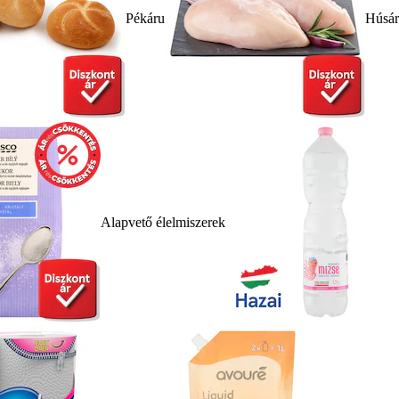
Pékáru
Húsá
Alapvető élelmiszerek