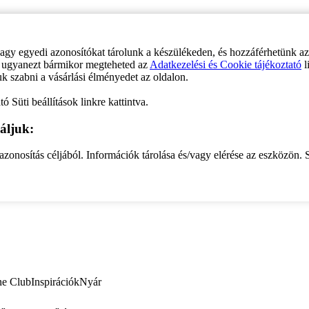
vagy egyedi azonosítókat tárolunk a készülékeden, és hozzáférhetünk a
ve ugyanezt bármikor megteheted az
Adatkezelési és Cookie tájékoztató
l
uk szabni a vásárlási élményedet az oldalon.
ó Süti beállítások linkre kattintva.
áljuk:
zonosítás céljából. Információk tárolása és/vagy elérése az eszközön. S
ne Club
Inspirációk
Nyár