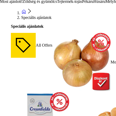
Most ajánlott!
Zöldség és gyümölcs
Tejtermék-tojás
Pékáru
Húsáru
Mélyh
Speciális ajánlatok
Speciális ajánlatok
All Offers
Mos