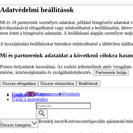
Adatvédelmi beállítások
Mi és 18 partnerünk személyes adatokat, például böngészési adatokat 
kiválasztásával elfogadhatod vagy módosíthatod a beállításaidat, illet
nem érinti a böngészési adataidat. A beállításaid alapján személyre tudj
A hozzájárulási beállításokat bármikor módosíthatod a láblécben találhat
Mi és partnereink adataidat a következő célokra haszn
Pontos helyadatok használata. Az eszköz jellemzőinek aktív vizsgálata a
mérése, közönségkutatás és szolgáltatásfejlesztés.
Partnereink listája
Összes elfogadása
Összes elutasítása
Beállítások
Ugrás a fő tartalomra
Hogyan rendelj
Segítség
English
Ugrás a kereséshez
Rendelj most!
Kedvenceim
Speciális ajánlatok
Onli
Összes kategória