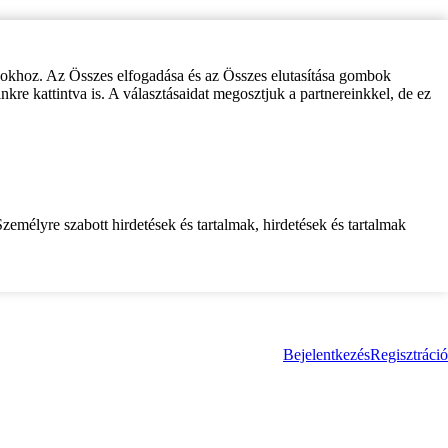
zokhoz. Az Összes elfogadása és az Összes elutasítása gombok
inkre kattintva is. A választásaidat megosztjuk a partnereinkkel, de ez
zemélyre szabott hirdetések és tartalmak, hirdetések és tartalmak
Bejelentkezés
Regisztráció