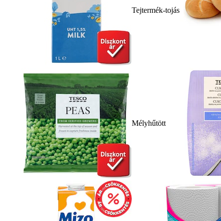
Tejtermék-tojás
Mélyhűtött