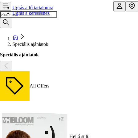
Ugrás a fő tartalomra
Ugrás a kereséshez
Speciális ajánlatok
Speciális ajánlatok
All Offers
Helló suli!