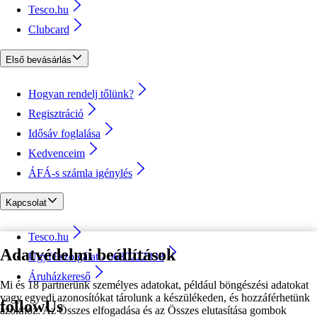
Tesco.hu
Clubcard
Első bevásárlás
Hogyan rendelj tőlünk?
Regisztráció
Idősáv foglalása
Kedvenceim
ÁFÁ-s számla igénylés
Kapcsolat
Tesco.hu
Adatvédelmi beállítások
Ügyfélszolgálat - 0680222333
Áruházkereső
Mi és 18 partnerünk személyes adatokat, például böngészési adatokat
vagy egyedi azonosítókat tárolunk a készülékeden, és hozzáférhetünk
followUs
azokhoz. Az Összes elfogadása és az Összes elutasítása gombok