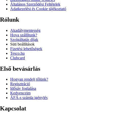
Általános Szerződési Feltételek
Adatkezelési és Cookie tájékoztató
Rólunk
Akadálymentesség
Hova szállítunk?
Szolgáltatás díjak
Süti beállítások
Fizetési lehetőségek
Tesco.hu
Clubcard
Első bevásárlás
Hogyan rendelj tőlünk?
Regisztráció
Idősáv foglalása
Kedvenceim
ÁFÁ-s számla igénylés
Kapcsolat