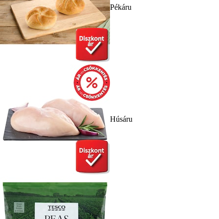
Pékáru
Húsáru