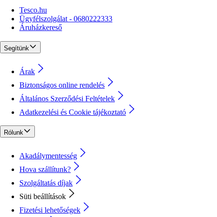
Tesco.hu
Ügyfélszolgálat - 0680222333
Áruházkereső
Segítünk
Árak
Biztonságos online rendelés
Általános Szerződési Feltételek
Adatkezelési és Cookie tájékoztató
Rólunk
Akadálymentesség
Hova szállítunk?
Szolgáltatás díjak
Süti beállítások
Fizetési lehetőségek