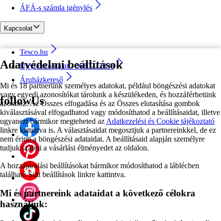
ÁFÁ-s számla igénylés
Kapcsolat
Tesco.hu
Adatvédelmi beállítások
Ügyfélszolgálat - 0680222333
Áruházkereső
Mi és 18 partnerünk személyes adatokat, például böngészési adatokat
vagy egyedi azonosítókat tárolunk a készülékeden, és hozzáférhetünk
followUs
azokhoz. Az Összes elfogadása és az Összes elutasítása gombok
kiválasztásával elfogadhatod vagy módosíthatod a beállításaidat, illetve
ugyanezt bármikor megteheted az
Adatkezelési és Cookie tájékoztató
linkre kattintva is. A választásaidat megosztjuk a partnereinkkel, de ez
nem érinti a böngészési adataidat. A beállításaid alapján személyre
tudjuk szabni a vásárlási élményedet az oldalon.
A hozzájárulási beállításokat bármikor módosíthatod a láblécben
található Süti beállítások linkre kattintva.
Mi és partnereink adataidat a következő célokra
használjuk: