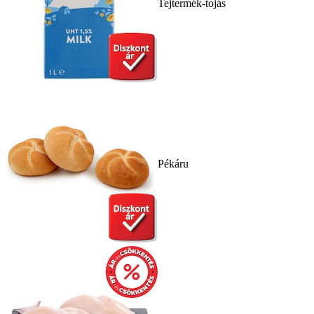
Tejtermék-tojás
Pékáru