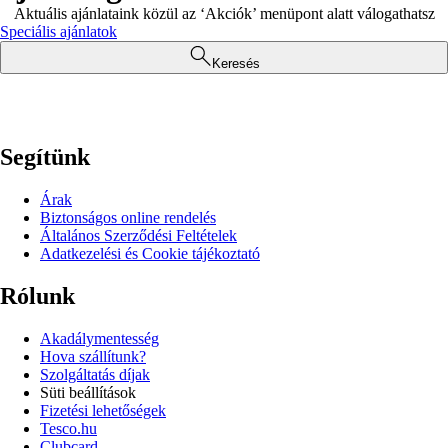
Aktuális ajánlataink közül az ‘Akciók’ menüpont alatt válogathatsz
Speciális ajánlatok
Keresés
Segítünk
Árak
Biztonságos online rendelés
Általános Szerződési Feltételek
Adatkezelési és Cookie tájékoztató
Rólunk
Akadálymentesség
Hova szállítunk?
Szolgáltatás díjak
Süti beállítások
Fizetési lehetőségek
Tesco.hu
Clubcard