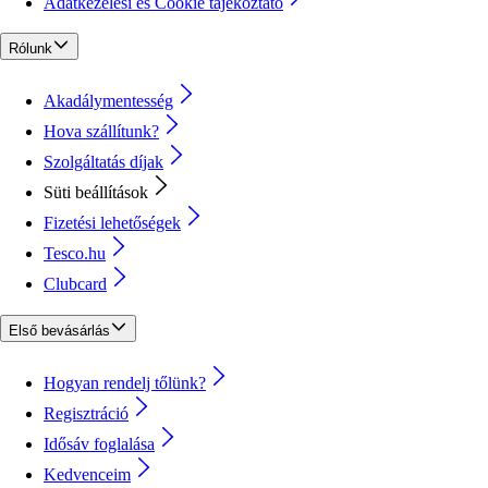
Adatkezelési és Cookie tájékoztató
Rólunk
Akadálymentesség
Hova szállítunk?
Szolgáltatás díjak
Süti beállítások
Fizetési lehetőségek
Tesco.hu
Clubcard
Első bevásárlás
Hogyan rendelj tőlünk?
Regisztráció
Idősáv foglalása
Kedvenceim