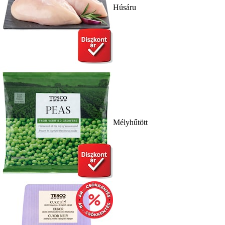
Húsáru
Mélyhűtött