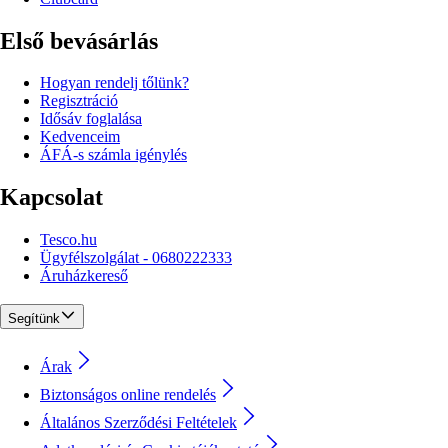
Első bevásárlás
Hogyan rendelj tőlünk?
Regisztráció
Idősáv foglalása
Kedvenceim
ÁFÁ-s számla igénylés
Kapcsolat
Tesco.hu
Ügyfélszolgálat - 0680222333
Áruházkereső
Segítünk
Árak
Biztonságos online rendelés
Általános Szerződési Feltételek