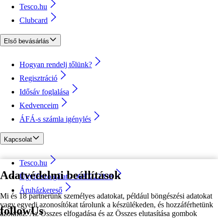
Tesco.hu
Clubcard
Első bevásárlás
Hogyan rendelj tőlünk?
Regisztráció
Idősáv foglalása
Kedvenceim
ÁFÁ-s számla igénylés
Kapcsolat
Tesco.hu
Adatvédelmi beállítások
Ügyfélszolgálat - 0680222333
Áruházkereső
Mi és 18 partnerünk személyes adatokat, például böngészési adatokat
vagy egyedi azonosítókat tárolunk a készülékeden, és hozzáférhetünk
followUs
azokhoz. Az Összes elfogadása és az Összes elutasítása gombok