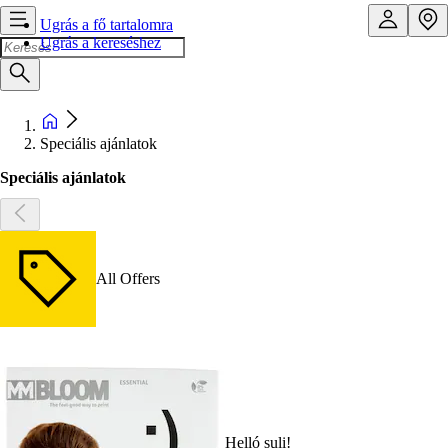
Ugrás a fő tartalomra
Ugrás a kereséshez
Speciális ajánlatok
Speciális ajánlatok
All Offers
Helló suli!