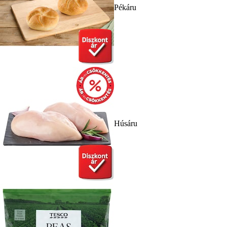
Pékáru
Húsáru