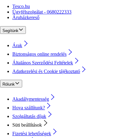
Tesco.hu
Ügyfélszolgálat - 0680222333
Áruházkereső
Segítünk
Árak
Biztonságos online rendelés
Általános Szerződési Feltételek
Adatkezelési és Cookie tájékoztató
Rólunk
Akadálymentesség
Hova szállítunk?
Szolgáltatás díjak
Süti beállítások
Fizetési lehetőségek