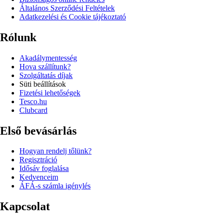
Általános Szerződési Feltételek
Adatkezelési és Cookie tájékoztató
Rólunk
Akadálymentesség
Hova szállítunk?
Szolgáltatás díjak
Süti beállítások
Fizetési lehetőségek
Tesco.hu
Clubcard
Első bevásárlás
Hogyan rendelj tőlünk?
Regisztráció
Idősáv foglalása
Kedvenceim
ÁFÁ-s számla igénylés
Kapcsolat