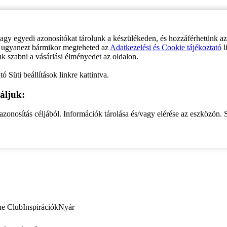
vagy egyedi azonosítókat tárolunk a készülékeden, és hozzáférhetünk a
ve ugyanezt bármikor megteheted az
Adatkezelési és Cookie tájékoztató
l
uk szabni a vásárlási élményedet az oldalon.
ó Süti beállítások linkre kattintva.
áljuk:
zonosítás céljából. Információk tárolása és/vagy elérése az eszközön. S
ne Club
Inspirációk
Nyár