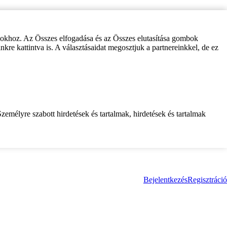
zokhoz. Az Összes elfogadása és az Összes elutasítása gombok
inkre kattintva is. A választásaidat megosztjuk a partnereinkkel, de ez
zemélyre szabott hirdetések és tartalmak, hirdetések és tartalmak
Bejelentkezés
Regisztráció