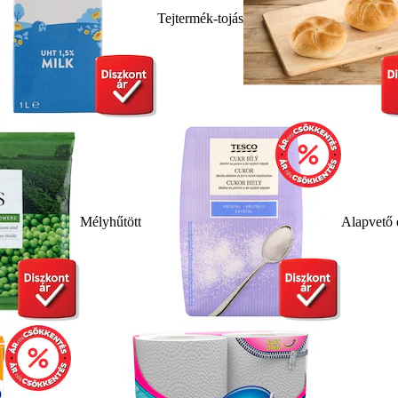
Tejtermék-tojás
Mélyhűtött
Alapvető 