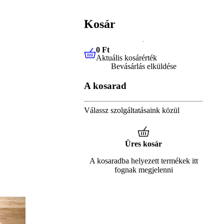
Kosár
0 Ft
Aktuális kosárérték
0 Ft
Aktuális kosárérték
Bevásárlás elküldése
A kosarad
Válassz szolgáltatásaink közül
Üres kosár
A kosaradba helyezett termékek itt
fognak megjelenni