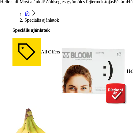
Helló suli!
Most ajánlott!
Zöldség és gyümölcs
Tejtermék-tojás
Pékáru
Hú
Speciális ajánlatok
Speciális ajánlatok
All Offers
Hel