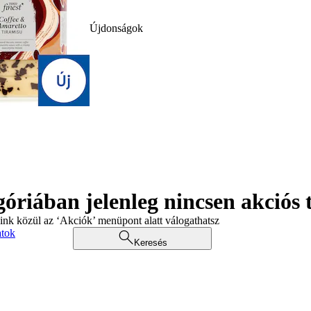
Újdonságok
góriában jelenleg nincsen akciós
aink közül az ‘Akciók’ menüpont alatt válogathatsz
atok
Keresés