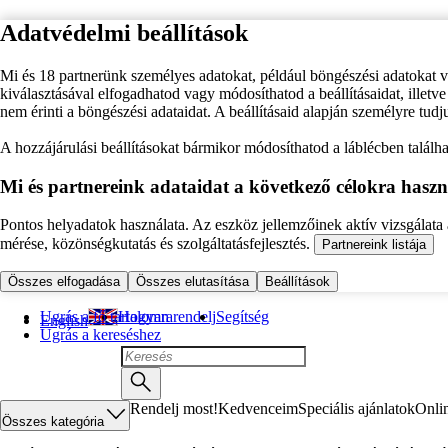
Adatvédelmi beállítások
Mi és 18 partnerünk személyes adatokat, például böngészési adatokat 
kiválasztásával elfogadhatod vagy módosíthatod a beállításaidat, illet
nem érinti a böngészési adataidat. A beállításaid alapján személyre tudj
A hozzájárulási beállításokat bármikor módosíthatod a láblécben találhat
Mi és partnereink adataidat a következő célokra haszn
Pontos helyadatok használata. Az eszköz jellemzőinek aktív vizsgálata a
mérése, közönségkutatás és szolgáltatásfejlesztés.
Partnereink listája
Összes elfogadása
Összes elutasítása
Beállítások
Ugrás a fő tartalomra
Hogyan rendelj
Segítség
English
Ugrás a kereséshez
Rendelj most!
Kedvenceim
Speciális ajánlatok
Onli
Összes kategória