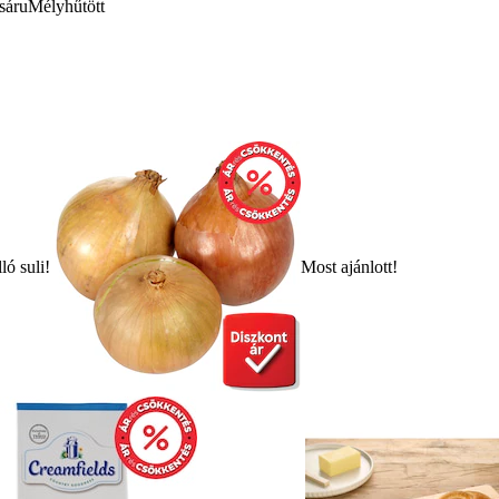
sáru
Mélyhűtött
ló suli!
Most ajánlott!