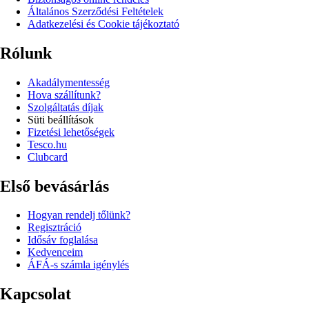
Általános Szerződési Feltételek
Adatkezelési és Cookie tájékoztató
Rólunk
Akadálymentesség
Hova szállítunk?
Szolgáltatás díjak
Süti beállítások
Fizetési lehetőségek
Tesco.hu
Clubcard
Első bevásárlás
Hogyan rendelj tőlünk?
Regisztráció
Idősáv foglalása
Kedvenceim
ÁFÁ-s számla igénylés
Kapcsolat