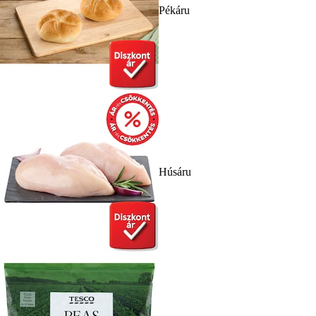
Pékáru
Húsáru