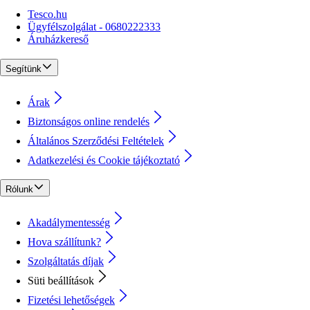
Tesco.hu
Ügyfélszolgálat - 0680222333
Áruházkereső
Segítünk
Árak
Biztonságos online rendelés
Általános Szerződési Feltételek
Adatkezelési és Cookie tájékoztató
Rólunk
Akadálymentesség
Hova szállítunk?
Szolgáltatás díjak
Süti beállítások
Fizetési lehetőségek