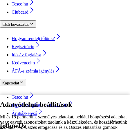
Tesco.hu
Clubcard
Első bevásárlás
Hogyan rendelj tőlünk?
Regisztráció
Idősáv foglalása
Kedvenceim
ÁFÁ-s számla igénylés
Kapcsolat
Tesco.hu
Adatvédelmi beállítások
Ügyfélszolgálat - 0680222333
Áruházkereső
Mi és 18 partnerünk személyes adatokat, például böngészési adatokat
vagy egyedi azonosítókat tárolunk a készülékeden, és hozzáférhetünk
followUs
azokhoz. Az Összes elfogadása és az Összes elutasítása gombok