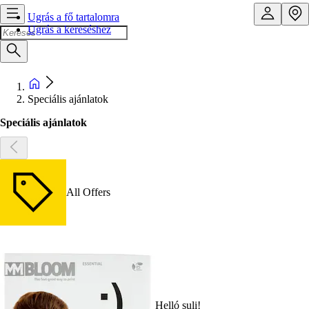
Ugrás a fő tartalomra
Ugrás a kereséshez
Speciális ajánlatok
Speciális ajánlatok
All Offers
Helló suli!