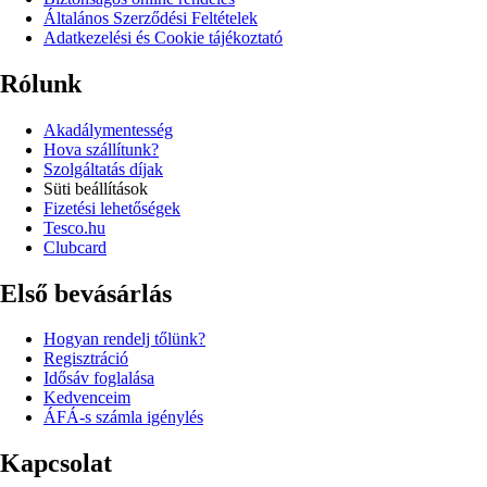
Általános Szerződési Feltételek
Adatkezelési és Cookie tájékoztató
Rólunk
Akadálymentesség
Hova szállítunk?
Szolgáltatás díjak
Süti beállítások
Fizetési lehetőségek
Tesco.hu
Clubcard
Első bevásárlás
Hogyan rendelj tőlünk?
Regisztráció
Idősáv foglalása
Kedvenceim
ÁFÁ-s számla igénylés
Kapcsolat