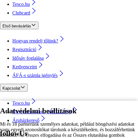
Tesco.hu
Clubcard
Első bevásárlás
Hogyan rendelj tőlünk?
Regisztráció
Idősáv foglalása
Kedvenceim
ÁFÁ-s számla igénylés
Kapcsolat
Tesco.hu
Adatvédelmi beállítások
Ügyfélszolgálat - 0680222333
Áruházkereső
Mi és 18 partnerünk személyes adatokat, például böngészési adatokat
vagy egyedi azonosítókat tárolunk a készülékeden, és hozzáférhetünk
followUs
azokhoz. Az Összes elfogadása és az Összes elutasítása gombok