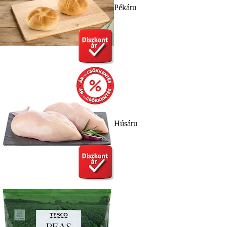
Pékáru
Húsáru