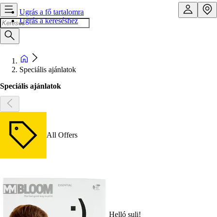
Ugrás a fő tartalomra
Ugrás a kereséshez
Speciális ajánlatok
Speciális ajánlatok
All Offers
Helló suli!