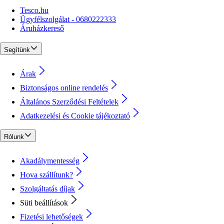
Tesco.hu
Ügyfélszolgálat - 0680222333
Áruházkereső
Segítünk
Árak
Biztonságos online rendelés
Általános Szerződési Feltételek
Adatkezelési és Cookie tájékoztató
Rólunk
Akadálymentesség
Hova szállítunk?
Szolgáltatás díjak
Süti beállítások
Fizetési lehetőségek