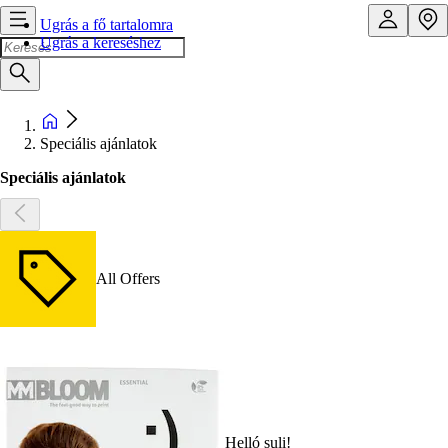
Ugrás a fő tartalomra
Ugrás a kereséshez
Speciális ajánlatok
Speciális ajánlatok
All Offers
Helló suli!