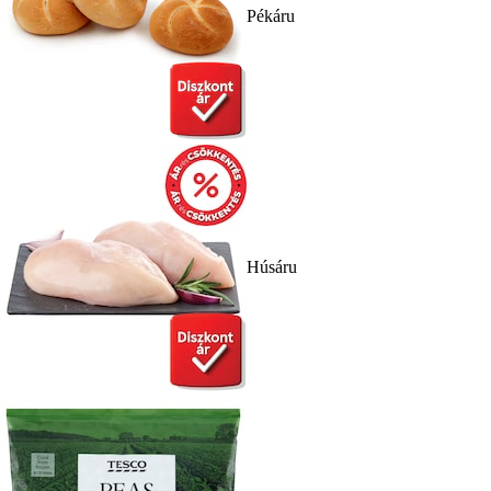
Pékáru
Húsáru