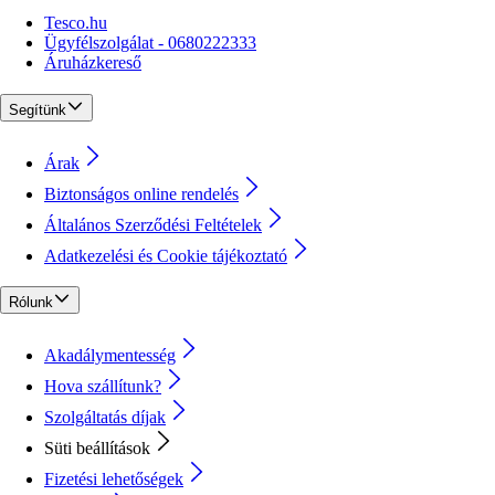
Tesco.hu
Ügyfélszolgálat - 0680222333
Áruházkereső
Segítünk
Árak
Biztonságos online rendelés
Általános Szerződési Feltételek
Adatkezelési és Cookie tájékoztató
Rólunk
Akadálymentesség
Hova szállítunk?
Szolgáltatás díjak
Süti beállítások
Fizetési lehetőségek