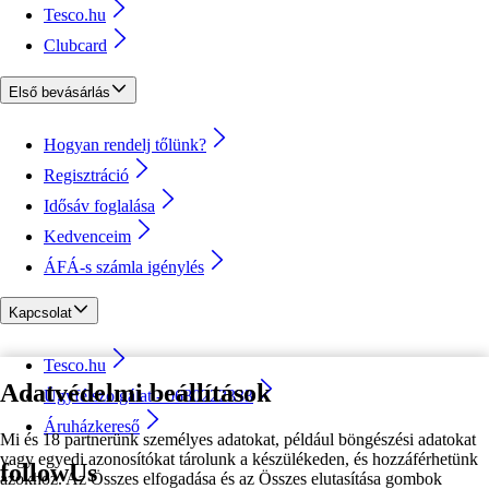
Tesco.hu
Clubcard
Első bevásárlás
Hogyan rendelj tőlünk?
Regisztráció
Idősáv foglalása
Kedvenceim
ÁFÁ-s számla igénylés
Kapcsolat
Tesco.hu
Adatvédelmi beállítások
Ügyfélszolgálat - 0680222333
Áruházkereső
Mi és 18 partnerünk személyes adatokat, például böngészési adatokat
vagy egyedi azonosítókat tárolunk a készülékeden, és hozzáférhetünk
followUs
azokhoz. Az Összes elfogadása és az Összes elutasítása gombok