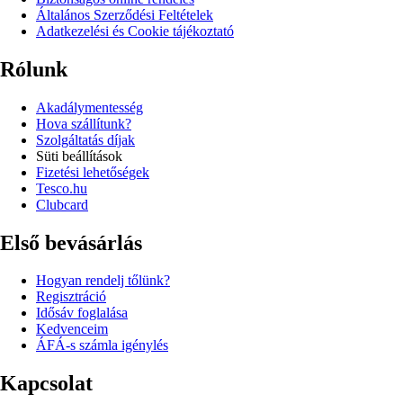
Általános Szerződési Feltételek
Adatkezelési és Cookie tájékoztató
Rólunk
Akadálymentesség
Hova szállítunk?
Szolgáltatás díjak
Süti beállítások
Fizetési lehetőségek
Tesco.hu
Clubcard
Első bevásárlás
Hogyan rendelj tőlünk?
Regisztráció
Idősáv foglalása
Kedvenceim
ÁFÁ-s számla igénylés
Kapcsolat