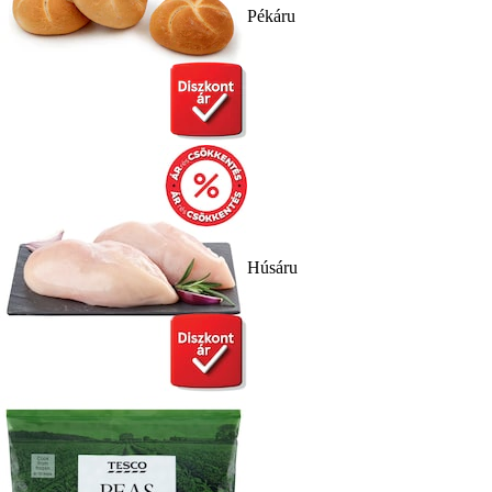
Pékáru
Húsáru