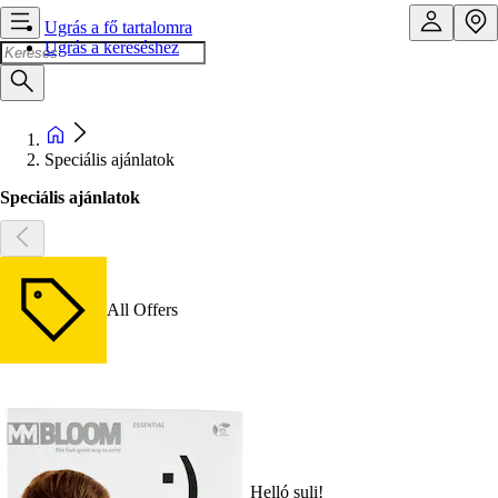
Ugrás a fő tartalomra
Ugrás a kereséshez
Speciális ajánlatok
Speciális ajánlatok
All Offers
Helló suli!