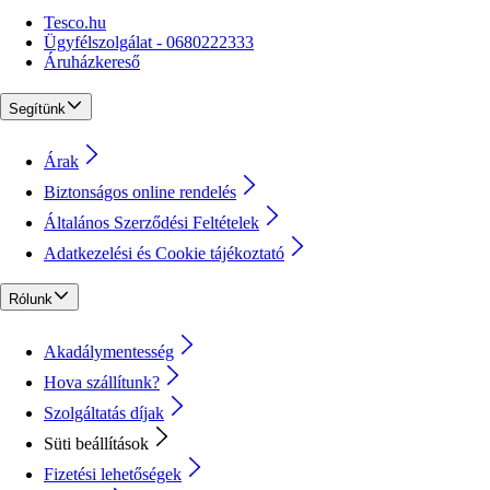
Tesco.hu
Ügyfélszolgálat - 0680222333
Áruházkereső
Segítünk
Árak
Biztonságos online rendelés
Általános Szerződési Feltételek
Adatkezelési és Cookie tájékoztató
Rólunk
Akadálymentesség
Hova szállítunk?
Szolgáltatás díjak
Süti beállítások
Fizetési lehetőségek