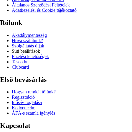
Általános Szerződési Feltételek
Adatkezelési és Cookie tájékoztató
Rólunk
Akadálymentesség
Hova szállítunk?
Szolgáltatás díjak
Süti beállítások
Fizetési lehetőségek
Tesco.hu
Clubcard
Első bevásárlás
Hogyan rendelj tőlünk?
Regisztráció
Idősáv foglalása
Kedvenceim
ÁFÁ-s számla igénylés
Kapcsolat