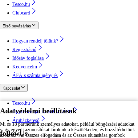
Tesco.hu
Clubcard
Első bevásárlás
Hogyan rendelj tőlünk?
Regisztráció
Idősáv foglalása
Kedvenceim
ÁFÁ-s számla igénylés
Kapcsolat
Tesco.hu
Adatvédelmi beállítások
Ügyfélszolgálat - 0680222333
Áruházkereső
Mi és 18 partnerünk személyes adatokat, például böngészési adatokat
vagy egyedi azonosítókat tárolunk a készülékeden, és hozzáférhetünk
followUs
azokhoz. Az Összes elfogadása és az Összes elutasítása gombok