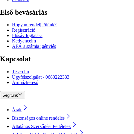
Első bevásárlás
Hogyan rendelj tőlünk?
Regisztráció
Idősáv foglalása
Kedvenceim
ÁFÁ-s számla igénylés
Kapcsolat
Tesco.hu
Ügyfélszolgálat - 0680222333
Áruházkereső
Segítünk
Árak
Biztonságos online rendelés
Általános Szerződési Feltételek