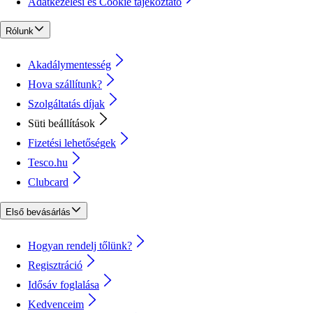
Adatkezelési és Cookie tájékoztató
Rólunk
Akadálymentesség
Hova szállítunk?
Szolgáltatás díjak
Süti beállítások
Fizetési lehetőségek
Tesco.hu
Clubcard
Első bevásárlás
Hogyan rendelj tőlünk?
Regisztráció
Idősáv foglalása
Kedvenceim