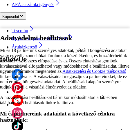
ÁFÁ-s számla igénylés
Kapcsolat
Tesco.hu
Adatvédelmi beállítások
Ügyfélszolgálat - 0680222333
Áruházkereső
Mi és 18 partnerünk személyes adatokat, például böngészési adatokat
vagy egyedi azonosítókat tárolunk a készülékeden, és hozzáférhetünk
followUs
azokhoz. Az Összes elfogadása és az Összes elutasítása gombok
kiválasztásával elfogadhatod vagy módosíthatod a beállításaidat, illetve
ugyanezt bármikor megteheted az
Adatkezelési és Cookie tájékoztató
linkre kattintva is. A választásaidat megosztjuk a partnereinkkel, de ez
nem érinti a böngészési adataidat. A beállításaid alapján személyre
tudjuk szabni a vásárlási élményedet az oldalon.
A hozzájárulási beállításokat bármikor módosíthatod a láblécben
található Süti beállítások linkre kattintva.
Mi és partnereink adataidat a következő célokra
használjuk: