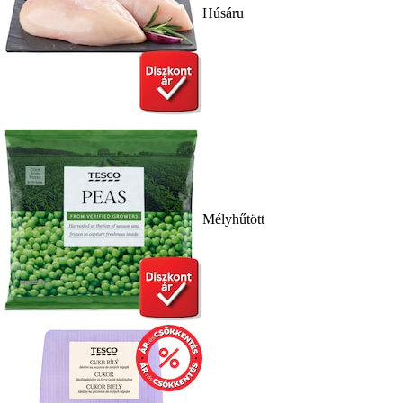
Húsáru
Mélyhűtött