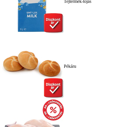
Tejtermék-tojás
Pékáru