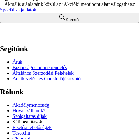
Aktuális ajánlataink közül az ‘Akciók’ menüpont alatt válogathatsz
Speciális ajánlatok
Keresés
Segítünk
Árak
Biztonságos online rendelés
Általános Szerződési Feltételek
Adatkezelési és Cookie tájékoztató
Rólunk
Akadálymentesség
Hova szállítunk?
Szolgáltatás díjak
Süti beállítások
Fizetési lehetőségek
Tesco.hu
Clubcard