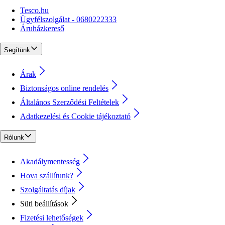
Tesco.hu
Ügyfélszolgálat - 0680222333
Áruházkereső
Segítünk
Árak
Biztonságos online rendelés
Általános Szerződési Feltételek
Adatkezelési és Cookie tájékoztató
Rólunk
Akadálymentesség
Hova szállítunk?
Szolgáltatás díjak
Süti beállítások
Fizetési lehetőségek