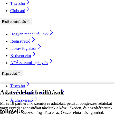
Tesco.hu
Clubcard
Első bevásárlás
Hogyan rendelj tőlünk?
Regisztráció
Idősáv foglalása
Kedvenceim
ÁFÁ-s számla igénylés
Kapcsolat
Tesco.hu
Adatvédelmi beállítások
Ügyfélszolgálat - 0680222333
Áruházkereső
Mi és 18 partnerünk személyes adatokat, például böngészési adatokat
vagy egyedi azonosítókat tárolunk a készülékeden, és hozzáférhetünk
followUs
azokhoz. Az Összes elfogadása és az Összes elutasítása gombok