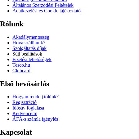
Általános Szerződési Feltételek
Adatkezelési és Cookie tájékoztató
Rólunk
Akadálymentesség
Hova szállítunk?
Szolgáltatás díjak
Süti beállítások
Fizetési lehetőségek
Tesco.hu
Clubcard
Első bevásárlás
Hogyan rendelj tőlünk?
Regisztráció
Idősáv foglalása
Kedvenceim
ÁFÁ-s számla igénylés
Kapcsolat