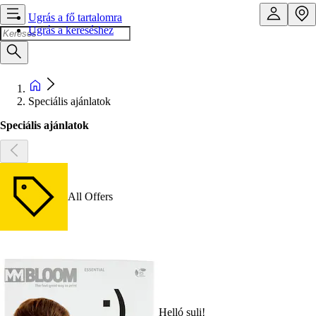
Ugrás a fő tartalomra
Ugrás a kereséshez
Speciális ajánlatok
Speciális ajánlatok
All Offers
Helló suli!