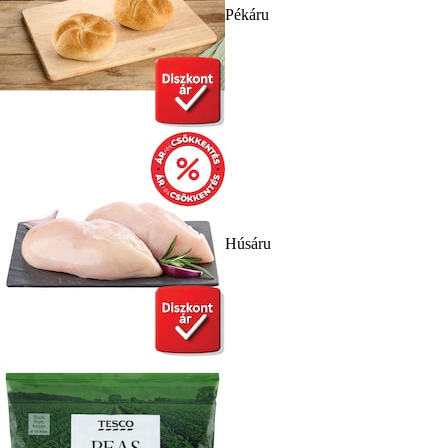
Pékáru
Húsáru