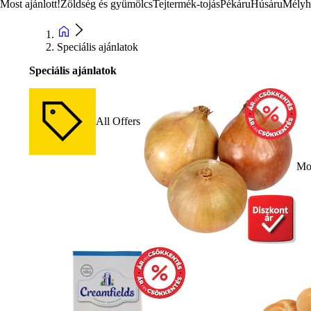
Most ajánlott!
Zöldség és gyümölcs
Tejtermék-tojás
Pékáru
Húsáru
Mélyh
Speciális ajánlatok
Speciális ajánlatok
All Offers
Mos