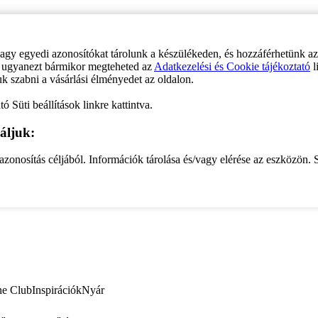
vagy egyedi azonosítókat tárolunk a készülékeden, és hozzáférhetünk a
ve ugyanezt bármikor megteheted az
Adatkezelési és Cookie tájékoztató
l
uk szabni a vásárlási élményedet az oldalon.
ó Süti beállítások linkre kattintva.
áljuk:
zonosítás céljából. Információk tárolása és/vagy elérése az eszközön. S
ne Club
Inspirációk
Nyár