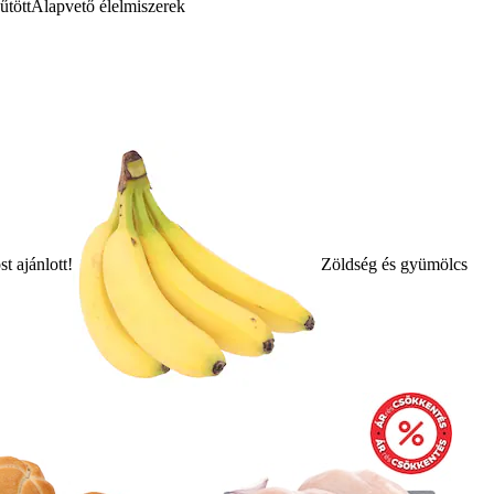
űtött
Alapvető élelmiszerek
t ajánlott!
Zöldség és gyümölcs