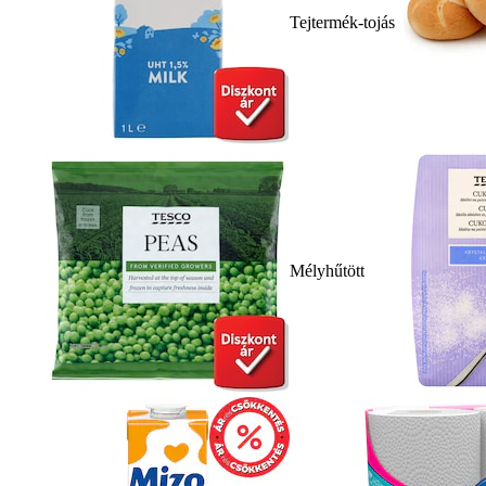
Tejtermék-tojás
Mélyhűtött