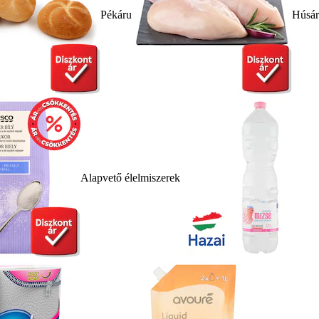
Pékáru
Húsá
Alapvető élelmiszerek