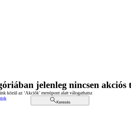
góriában jelenleg nincsen akciós
aink közül az ‘Akciók’ menüpont alatt válogathatsz
atok
Keresés