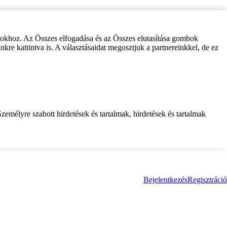
zokhoz. Az Összes elfogadása és az Összes elutasítása gombok
inkre kattintva is. A választásaidat megosztjuk a partnereinkkel, de ez
zemélyre szabott hirdetések és tartalmak, hirdetések és tartalmak
Bejelentkezés
Regisztráció