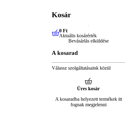
Kosár
0 Ft
Aktuális kosárérték
0 Ft
Aktuális kosárérték
Bevásárlás elküldése
A kosarad
Válassz szolgáltatásaink közül
Üres kosár
A kosaradba helyezett termékek itt
fognak megjelenni