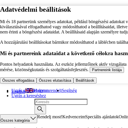
Adatvédelmi beállítások
Mi és 18 partnerünk személyes adatokat, például böngészési adatokat 
kiválasztásával elfogadhatod vagy módosíthatod a beállításaidat, illet
nem érinti a böngészési adataidat. A beállításaid alapján személyre tudj
A hozzájárulási beállításokat bármikor módosíthatod a láblécben találhat
Mi és partnereink adataidat a következő célokra haszn
Pontos helyadatok használata. Az eszköz jellemzőinek aktív vizsgálata a
mérése, közönségkutatás és szolgáltatásfejlesztés.
Partnereink listája
Összes elfogadása
Összes elutasítása
Beállítások
Ugrás a fő tartalomra
Hogyan rendelj
Segítség
English
Ugrás a kereséshez
Rendelj most!
Kedvenceim
Speciális ajánlatok
Onli
Összes kategória