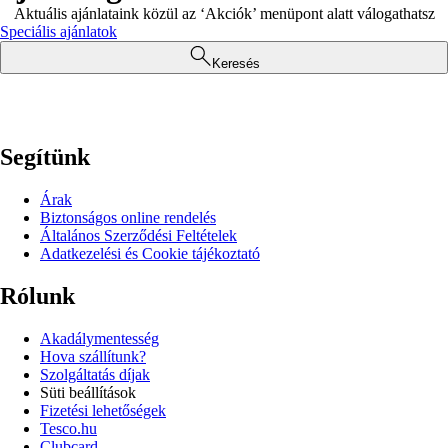
Aktuális ajánlataink közül az ‘Akciók’ menüpont alatt válogathatsz
Speciális ajánlatok
Keresés
Segítünk
Árak
Biztonságos online rendelés
Általános Szerződési Feltételek
Adatkezelési és Cookie tájékoztató
Rólunk
Akadálymentesség
Hova szállítunk?
Szolgáltatás díjak
Süti beállítások
Fizetési lehetőségek
Tesco.hu
Clubcard