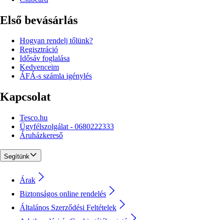
Első bevásárlás
Hogyan rendelj tőlünk?
Regisztráció
Idősáv foglalása
Kedvenceim
ÁFÁ-s számla igénylés
Kapcsolat
Tesco.hu
Ügyfélszolgálat - 0680222333
Áruházkereső
Segítünk
Árak
Biztonságos online rendelés
Általános Szerződési Feltételek