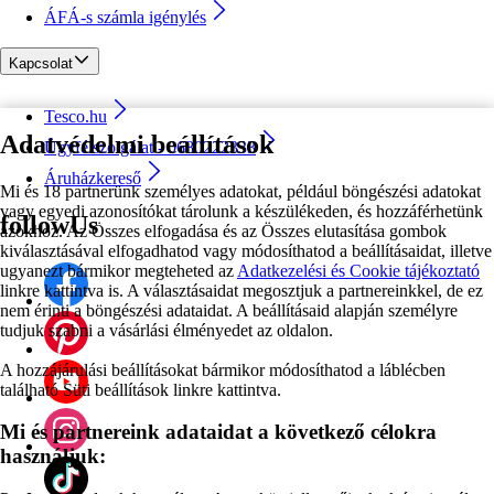
ÁFÁ-s számla igénylés
Kapcsolat
Tesco.hu
Adatvédelmi beállítások
Ügyfélszolgálat - 0680222333
Áruházkereső
Mi és 18 partnerünk személyes adatokat, például böngészési adatokat
vagy egyedi azonosítókat tárolunk a készülékeden, és hozzáférhetünk
followUs
azokhoz. Az Összes elfogadása és az Összes elutasítása gombok
kiválasztásával elfogadhatod vagy módosíthatod a beállításaidat, illetve
ugyanezt bármikor megteheted az
Adatkezelési és Cookie tájékoztató
linkre kattintva is. A választásaidat megosztjuk a partnereinkkel, de ez
nem érinti a böngészési adataidat. A beállításaid alapján személyre
tudjuk szabni a vásárlási élményedet az oldalon.
A hozzájárulási beállításokat bármikor módosíthatod a láblécben
található Süti beállítások linkre kattintva.
Mi és partnereink adataidat a következő célokra
használjuk: