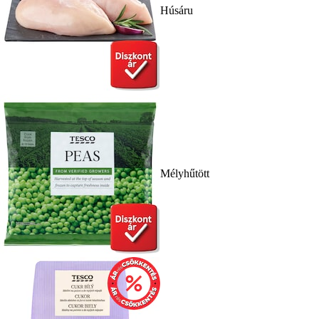
Húsáru
Mélyhűtött