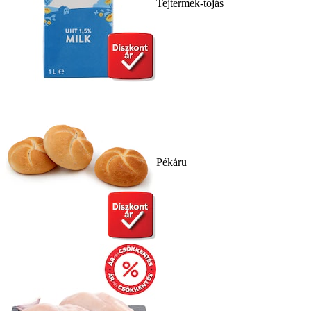
Tejtermék-tojás
Pékáru