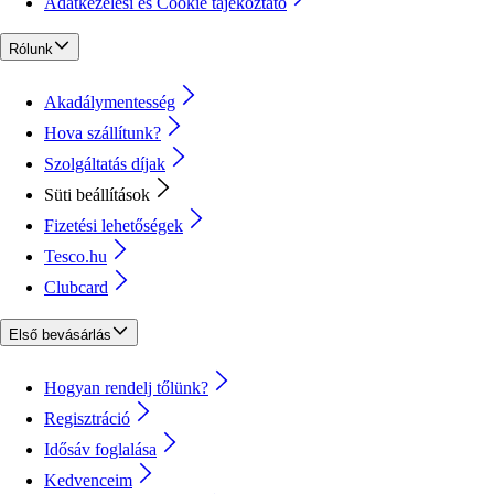
Adatkezelési és Cookie tájékoztató
Rólunk
Akadálymentesség
Hova szállítunk?
Szolgáltatás díjak
Süti beállítások
Fizetési lehetőségek
Tesco.hu
Clubcard
Első bevásárlás
Hogyan rendelj tőlünk?
Regisztráció
Idősáv foglalása
Kedvenceim