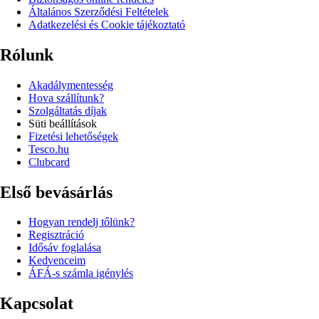
Általános Szerződési Feltételek
Adatkezelési és Cookie tájékoztató
Rólunk
Akadálymentesség
Hova szállítunk?
Szolgáltatás díjak
Süti beállítások
Fizetési lehetőségek
Tesco.hu
Clubcard
Első bevásárlás
Hogyan rendelj tőlünk?
Regisztráció
Idősáv foglalása
Kedvenceim
ÁFÁ-s számla igénylés
Kapcsolat