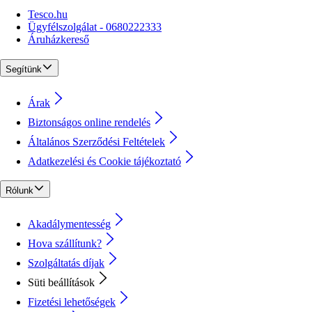
Tesco.hu
Ügyfélszolgálat - 0680222333
Áruházkereső
Segítünk
Árak
Biztonságos online rendelés
Általános Szerződési Feltételek
Adatkezelési és Cookie tájékoztató
Rólunk
Akadálymentesség
Hova szállítunk?
Szolgáltatás díjak
Süti beállítások
Fizetési lehetőségek