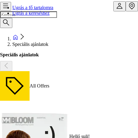
Ugrás a fő tartalomra
Ugrás a kereséshez
Speciális ajánlatok
Speciális ajánlatok
All Offers
Helló suli!