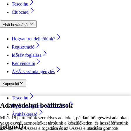
Tesco.hu
Clubcard
Első bevásárlás
Hogyan rendelj tőlünk?
Regisztráció
Idősáv foglalása
Kedvenceim
ÁFÁ-s számla igénylés
Kapcsolat
Tesco.hu
Adatvédelmi beállítások
Ügyfélszolgálat - 0680222333
Áruházkereső
Mi és 18 partnerünk személyes adatokat, például böngészési adatokat
vagy egyedi azonosítókat tárolunk a készülékeden, és hozzáférhetünk
followUs
azokhoz. Az Összes elfogadása és az Összes elutasítása gombok