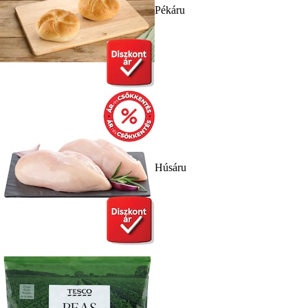
Pékáru
Húsáru