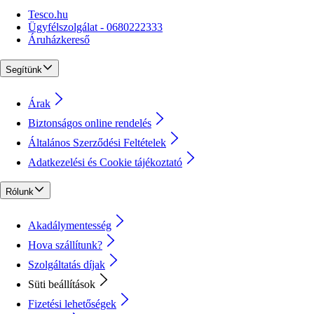
Tesco.hu
Ügyfélszolgálat - 0680222333
Áruházkereső
Segítünk
Árak
Biztonságos online rendelés
Általános Szerződési Feltételek
Adatkezelési és Cookie tájékoztató
Rólunk
Akadálymentesség
Hova szállítunk?
Szolgáltatás díjak
Süti beállítások
Fizetési lehetőségek