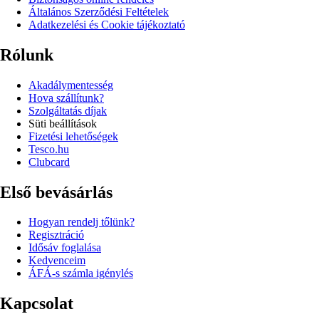
Általános Szerződési Feltételek
Adatkezelési és Cookie tájékoztató
Rólunk
Akadálymentesség
Hova szállítunk?
Szolgáltatás díjak
Süti beállítások
Fizetési lehetőségek
Tesco.hu
Clubcard
Első bevásárlás
Hogyan rendelj tőlünk?
Regisztráció
Idősáv foglalása
Kedvenceim
ÁFÁ-s számla igénylés
Kapcsolat