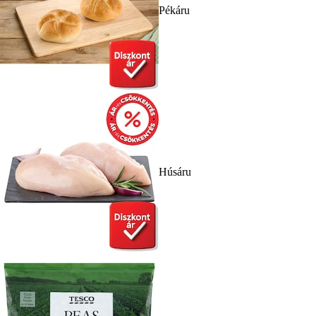
Pékáru
Húsáru