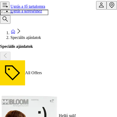
Ugrás a fő tartalomra
Ugrás a kereséshez
Speciális ajánlatok
Speciális ajánlatok
All Offers
Helló suli!