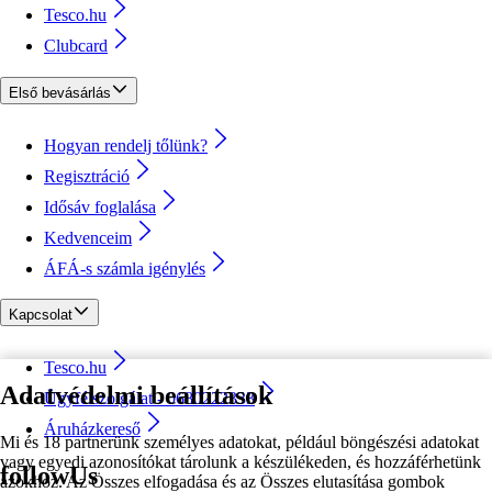
Tesco.hu
Clubcard
Első bevásárlás
Hogyan rendelj tőlünk?
Regisztráció
Idősáv foglalása
Kedvenceim
ÁFÁ-s számla igénylés
Kapcsolat
Tesco.hu
Adatvédelmi beállítások
Ügyfélszolgálat - 0680222333
Áruházkereső
Mi és 18 partnerünk személyes adatokat, például böngészési adatokat
vagy egyedi azonosítókat tárolunk a készülékeden, és hozzáférhetünk
followUs
azokhoz. Az Összes elfogadása és az Összes elutasítása gombok