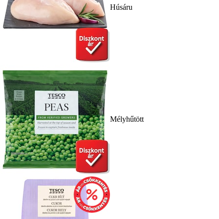
Húsáru
Mélyhűtött