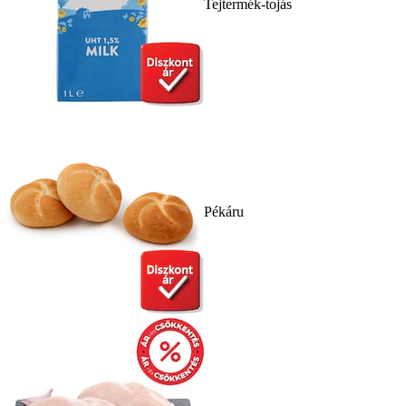
Tejtermék-tojás
Pékáru