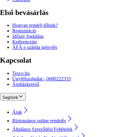
Első bevásárlás
Hogyan rendelj tőlünk?
Regisztráció
Idősáv foglalása
Kedvenceim
ÁFÁ-s számla igénylés
Kapcsolat
Tesco.hu
Ügyfélszolgálat - 0680222333
Áruházkereső
Segítünk
Árak
Biztonságos online rendelés
Általános Szerződési Feltételek