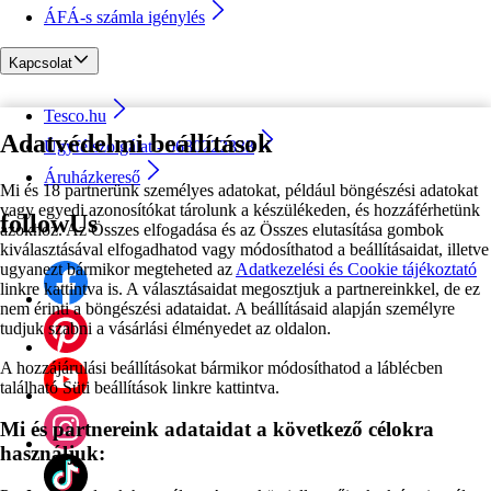
ÁFÁ-s számla igénylés
Kapcsolat
Tesco.hu
Adatvédelmi beállítások
Ügyfélszolgálat - 0680222333
Áruházkereső
Mi és 18 partnerünk személyes adatokat, például böngészési adatokat
vagy egyedi azonosítókat tárolunk a készülékeden, és hozzáférhetünk
followUs
azokhoz. Az Összes elfogadása és az Összes elutasítása gombok
kiválasztásával elfogadhatod vagy módosíthatod a beállításaidat, illetve
ugyanezt bármikor megteheted az
Adatkezelési és Cookie tájékoztató
linkre kattintva is. A választásaidat megosztjuk a partnereinkkel, de ez
nem érinti a böngészési adataidat. A beállításaid alapján személyre
tudjuk szabni a vásárlási élményedet az oldalon.
A hozzájárulási beállításokat bármikor módosíthatod a láblécben
található Süti beállítások linkre kattintva.
Mi és partnereink adataidat a következő célokra
használjuk: