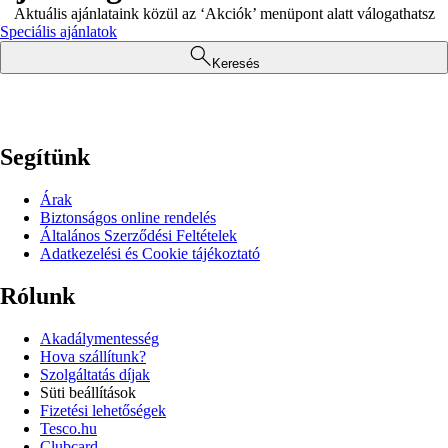
Aktuális ajánlataink közül az ‘Akciók’ menüpont alatt válogathatsz
Speciális ajánlatok
Keresés
Segítünk
Árak
Biztonságos online rendelés
Általános Szerződési Feltételek
Adatkezelési és Cookie tájékoztató
Rólunk
Akadálymentesség
Hova szállítunk?
Szolgáltatás díjak
Süti beállítások
Fizetési lehetőségek
Tesco.hu
Clubcard