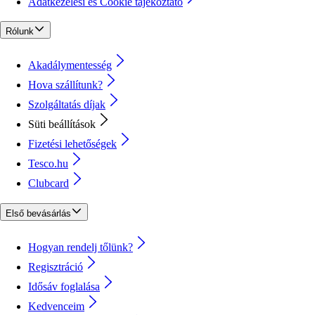
Adatkezelési és Cookie tájékoztató
Rólunk
Akadálymentesség
Hova szállítunk?
Szolgáltatás díjak
Süti beállítások
Fizetési lehetőségek
Tesco.hu
Clubcard
Első bevásárlás
Hogyan rendelj tőlünk?
Regisztráció
Idősáv foglalása
Kedvenceim