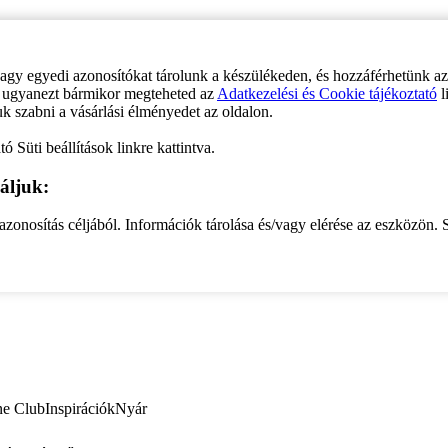
vagy egyedi azonosítókat tárolunk a készülékeden, és hozzáférhetünk a
ve ugyanezt bármikor megteheted az
Adatkezelési és Cookie tájékoztató
l
uk szabni a vásárlási élményedet az oldalon.
ó Süti beállítások linkre kattintva.
áljuk:
zonosítás céljából. Információk tárolása és/vagy elérése az eszközön. S
ne Club
Inspirációk
Nyár