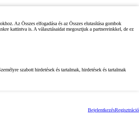
zokhoz. Az Összes elfogadása és az Összes elutasítása gombok
inkre kattintva is. A választásaidat megosztjuk a partnereinkkel, de ez
zemélyre szabott hirdetések és tartalmak, hirdetések és tartalmak
Bejelentkezés
Regisztráció