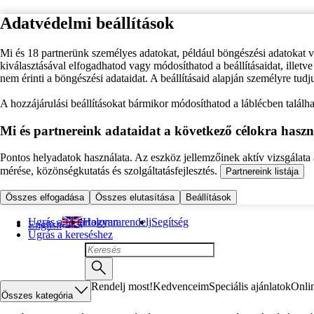
Adatvédelmi beállítások
Mi és 18 partnerünk személyes adatokat, például böngészési adatokat 
kiválasztásával elfogadhatod vagy módosíthatod a beállításaidat, illet
nem érinti a böngészési adataidat. A beállításaid alapján személyre tudj
A hozzájárulási beállításokat bármikor módosíthatod a láblécben találhat
Mi és partnereink adataidat a következő célokra haszn
Pontos helyadatok használata. Az eszköz jellemzőinek aktív vizsgálata a
mérése, közönségkutatás és szolgáltatásfejlesztés.
Partnereink listája
Összes elfogadása
Összes elutasítása
Beállítások
Ugrás a fő tartalomra
Hogyan rendelj
Segítség
English
Ugrás a kereséshez
Rendelj most!
Kedvenceim
Speciális ajánlatok
Onli
Összes kategória