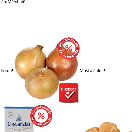
sáru
Mélyhűtött
ló suli!
Most ajánlott!