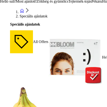
Helló suli!
Most ajánlott!
Zöldség és gyümölcs
Tejtermék-tojás
Pékáru
Hú
Speciális ajánlatok
Speciális ajánlatok
All Offers
Hel