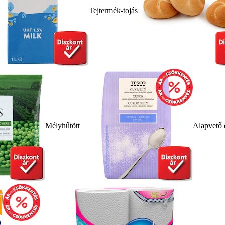
Tejtermék-tojás
Mélyhűtött
Alapvető 