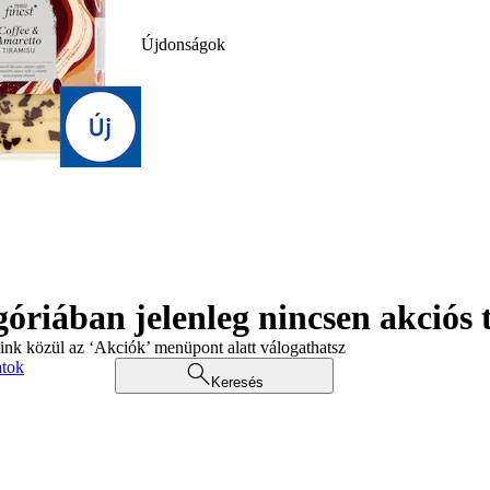
Újdonságok
góriában jelenleg nincsen akciós
aink közül az ‘Akciók’ menüpont alatt válogathatsz
atok
Keresés