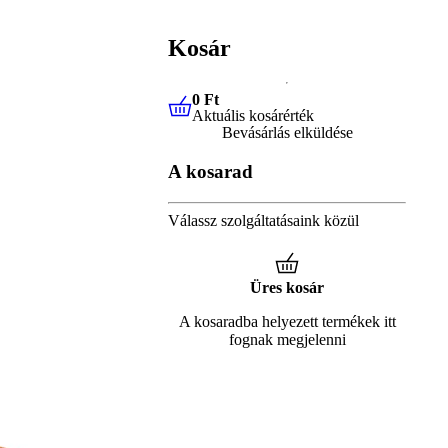
Kosár
0 Ft
Aktuális kosárérték
0 Ft
Aktuális kosárérték
Bevásárlás elküldése
A kosarad
Válassz szolgáltatásaink közül
Üres kosár
A kosaradba helyezett termékek itt
fognak megjelenni