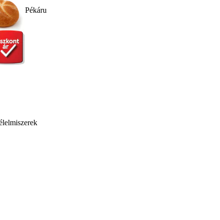
Pékáru
élelmiszerek