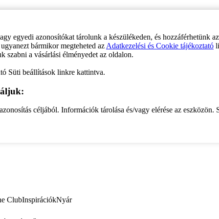
vagy egyedi azonosítókat tárolunk a készülékeden, és hozzáférhetünk a
ve ugyanezt bármikor megteheted az
Adatkezelési és Cookie tájékoztató
l
uk szabni a vásárlási élményedet az oldalon.
ó Süti beállítások linkre kattintva.
áljuk:
zonosítás céljából. Információk tárolása és/vagy elérése az eszközön. S
ne Club
Inspirációk
Nyár