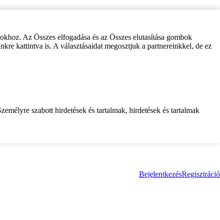
zokhoz. Az Összes elfogadása és az Összes elutasítása gombok
inkre kattintva is. A választásaidat megosztjuk a partnereinkkel, de ez
zemélyre szabott hirdetések és tartalmak, hirdetések és tartalmak
Bejelentkezés
Regisztráció