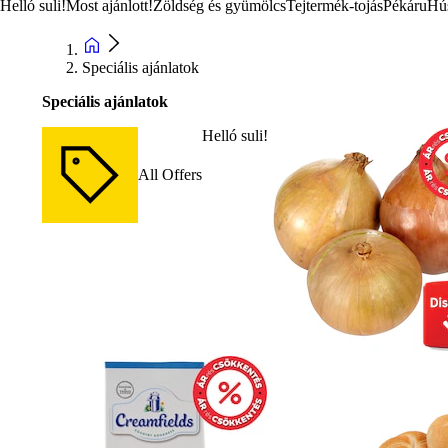
Helló suli!
Most ajánlott!
Zöldség és gyümölcs
Tejtermék-tojás
Pékáru
Hú
Speciális ajánlatok
Speciális ajánlatok
Helló suli!
All Offers