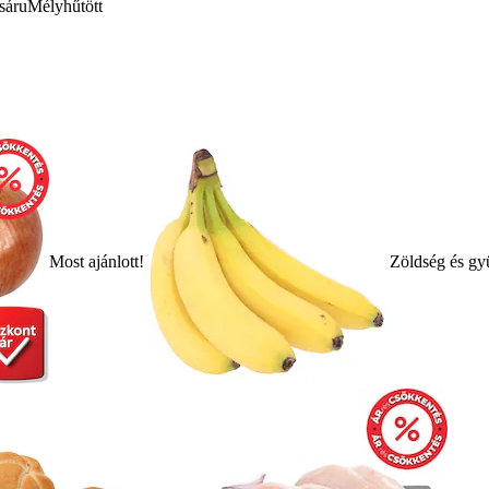
sáru
Mélyhűtött
Most ajánlott!
Zöldség és gy