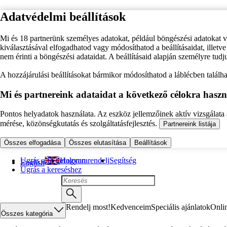
Adatvédelmi beállítások
Mi és 18 partnerünk személyes adatokat, például böngészési adatokat 
kiválasztásával elfogadhatod vagy módosíthatod a beállításaidat, illet
nem érinti a böngészési adataidat. A beállításaid alapján személyre tudj
A hozzájárulási beállításokat bármikor módosíthatod a láblécben találhat
Mi és partnereink adataidat a következő célokra haszn
Pontos helyadatok használata. Az eszköz jellemzőinek aktív vizsgálata a
mérése, közönségkutatás és szolgáltatásfejlesztés.
Partnereink listája
Összes elfogadása
Összes elutasítása
Beállítások
Ugrás a fő tartalomra
Hogyan rendelj
Segítség
English
Ugrás a kereséshez
Rendelj most!
Kedvenceim
Speciális ajánlatok
Onli
Összes kategória