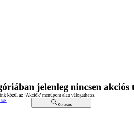
góriában jelenleg nincsen akciós
aink közül az ‘Akciók’ menüpont alatt válogathatsz
atok
Keresés