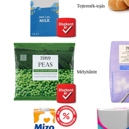
Tejtermék-tojás
Mélyhűtött