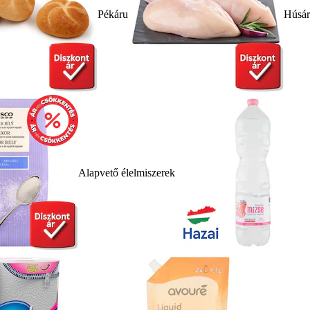
Pékáru
Húsá
Alapvető élelmiszerek