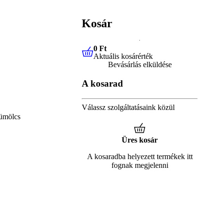
Kosár
0 Ft
Aktuális kosárérték
0 Ft
Aktuális kosárérték
Bevásárlás elküldése
A kosarad
Válassz szolgáltatásaink közül
ümölcs
Üres kosár
A kosaradba helyezett termékek itt
fognak megjelenni