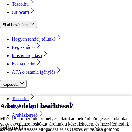
Tesco.hu
Clubcard
Első bevásárlás
Hogyan rendelj tőlünk?
Regisztráció
Idősáv foglalása
Kedvenceim
ÁFÁ-s számla igénylés
Kapcsolat
Tesco.hu
Adatvédelmi beállítások
Ügyfélszolgálat - 0680222333
Áruházkereső
Mi és 18 partnerünk személyes adatokat, például böngészési adatokat
vagy egyedi azonosítókat tárolunk a készülékeden, és hozzáférhetünk
followUs
azokhoz. Az Összes elfogadása és az Összes elutasítása gombok