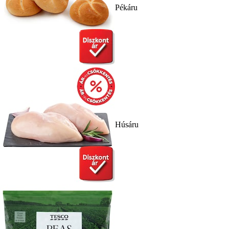
Pékáru
Húsáru