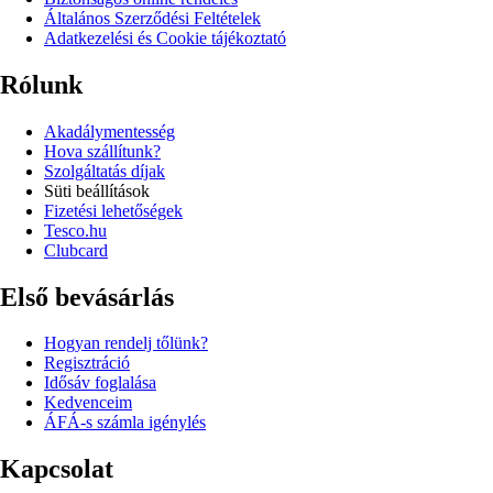
Általános Szerződési Feltételek
Adatkezelési és Cookie tájékoztató
Rólunk
Akadálymentesség
Hova szállítunk?
Szolgáltatás díjak
Süti beállítások
Fizetési lehetőségek
Tesco.hu
Clubcard
Első bevásárlás
Hogyan rendelj tőlünk?
Regisztráció
Idősáv foglalása
Kedvenceim
ÁFÁ-s számla igénylés
Kapcsolat