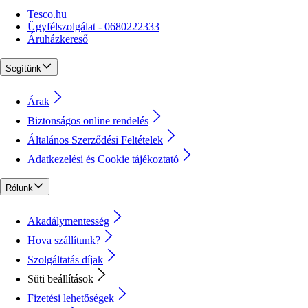
Tesco.hu
Ügyfélszolgálat - 0680222333
Áruházkereső
Segítünk
Árak
Biztonságos online rendelés
Általános Szerződési Feltételek
Adatkezelési és Cookie tájékoztató
Rólunk
Akadálymentesség
Hova szállítunk?
Szolgáltatás díjak
Süti beállítások
Fizetési lehetőségek