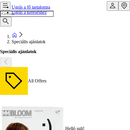
Ugrás a fő tartalomra
Ugrás a kereséshez
Speciális ajánlatok
Speciális ajánlatok
All Offers
Helló suli!