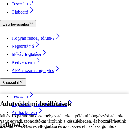
Tesco.hu
Clubcard
Első bevásárlás
Hogyan rendelj tőlünk?
Regisztráció
Idősáv foglalása
Kedvenceim
ÁFÁ-s számla igénylés
Kapcsolat
Tesco.hu
Adatvédelmi beállítások
Ügyfélszolgálat - 0680222333
Áruházkereső
Mi és 18 partnerünk személyes adatokat, például böngészési adatokat
vagy egyedi azonosítókat tárolunk a készülékeden, és hozzáférhetünk
followUs
azokhoz. Az Összes elfogadása és az Összes elutasítása gombok