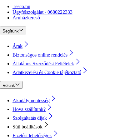
Tesco.hu
Ügyfélszolgálat - 0680222333
Áruházkereső
Segítünk
Árak
Biztonságos online rendelés
Általános Szerződési Feltételek
Adatkezelési és Cookie tájékoztató
Rólunk
Akadálymentesség
Hova szállítunk?
Szolgáltatás díjak
Süti beállítások
Fizetési lehetőségek