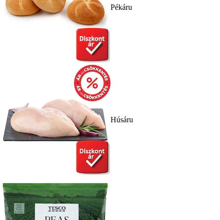
Pékáru
Húsáru