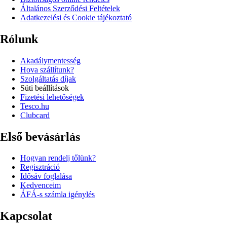
Általános Szerződési Feltételek
Adatkezelési és Cookie tájékoztató
Rólunk
Akadálymentesség
Hova szállítunk?
Szolgáltatás díjak
Süti beállítások
Fizetési lehetőségek
Tesco.hu
Clubcard
Első bevásárlás
Hogyan rendelj tőlünk?
Regisztráció
Idősáv foglalása
Kedvenceim
ÁFÁ-s számla igénylés
Kapcsolat