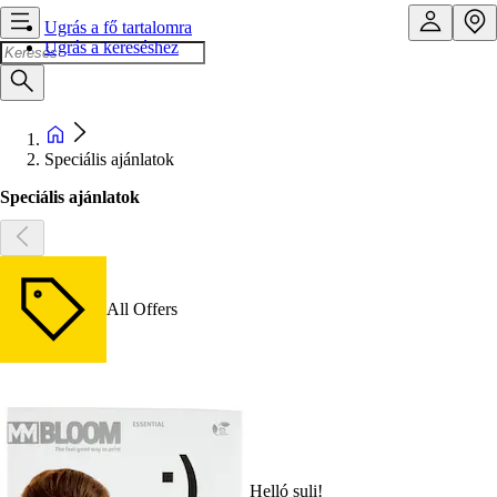
Ugrás a fő tartalomra
Ugrás a kereséshez
Speciális ajánlatok
Speciális ajánlatok
All Offers
Helló suli!