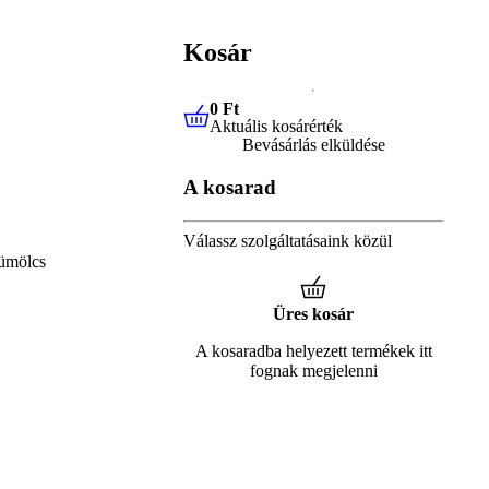
Kosár
0 Ft
Aktuális kosárérték
0 Ft
Aktuális kosárérték
Bevásárlás elküldése
A kosarad
Válassz szolgáltatásaink közül
ümölcs
Üres kosár
A kosaradba helyezett termékek itt
fognak megjelenni