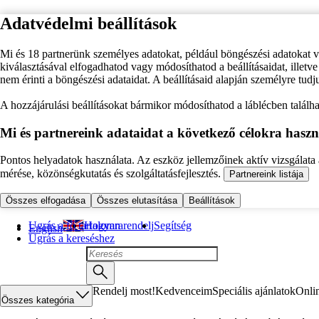
Adatvédelmi beállítások
Mi és 18 partnerünk személyes adatokat, például böngészési adatokat 
kiválasztásával elfogadhatod vagy módosíthatod a beállításaidat, illet
nem érinti a böngészési adataidat. A beállításaid alapján személyre tudj
A hozzájárulási beállításokat bármikor módosíthatod a láblécben találhat
Mi és partnereink adataidat a következő célokra haszn
Pontos helyadatok használata. Az eszköz jellemzőinek aktív vizsgálata a
mérése, közönségkutatás és szolgáltatásfejlesztés.
Partnereink listája
Összes elfogadása
Összes elutasítása
Beállítások
Ugrás a fő tartalomra
Hogyan rendelj
Segítség
English
Ugrás a kereséshez
Rendelj most!
Kedvenceim
Speciális ajánlatok
Onli
Összes kategória