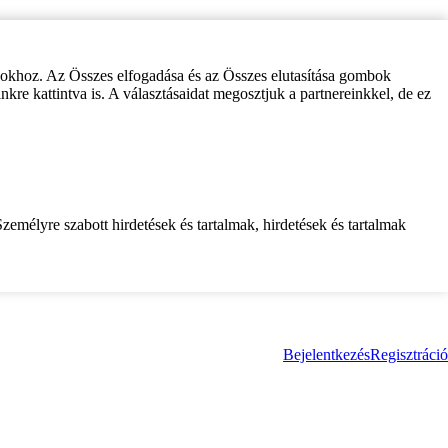
zokhoz. Az Összes elfogadása és az Összes elutasítása gombok
inkre kattintva is. A választásaidat megosztjuk a partnereinkkel, de ez
zemélyre szabott hirdetések és tartalmak, hirdetések és tartalmak
Bejelentkezés
Regisztráció