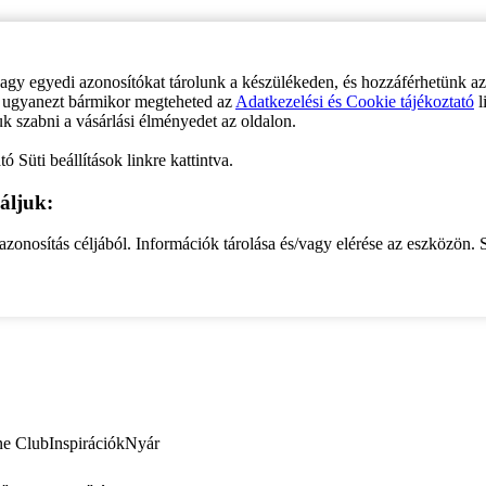
vagy egyedi azonosítókat tárolunk a készülékeden, és hozzáférhetünk a
ve ugyanezt bármikor megteheted az
Adatkezelési és Cookie tájékoztató
l
uk szabni a vásárlási élményedet az oldalon.
ó Süti beállítások linkre kattintva.
áljuk:
zonosítás céljából. Információk tárolása és/vagy elérése az eszközön. S
ne Club
Inspirációk
Nyár