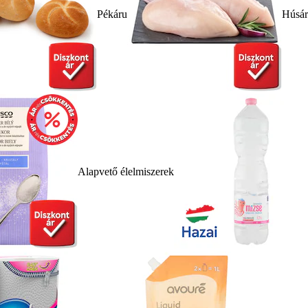
Pékáru
Húsá
Alapvető élelmiszerek