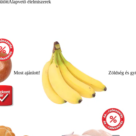
űtött
Alapvető élelmiszerek
Most ajánlott!
Zöldség és gy