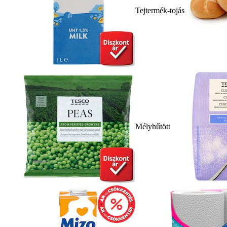
Tejtermék-tojás
Mélyhűtött