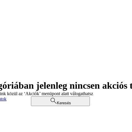
góriában jelenleg nincsen akciós
aink közül az ‘Akciók’ menüpont alatt válogathatsz
atok
Keresés