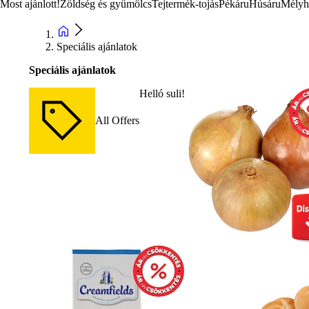
Most ajánlott!
Zöldség és gyümölcs
Tejtermék-tojás
Pékáru
Húsáru
Mélyh
Speciális ajánlatok
Speciális ajánlatok
Helló suli!
All Offers