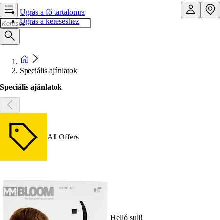
Ugrás a fő tartalomra
Ugrás a kereséshez
Speciális ajánlatok
Speciális ajánlatok
All Offers
Helló suli!