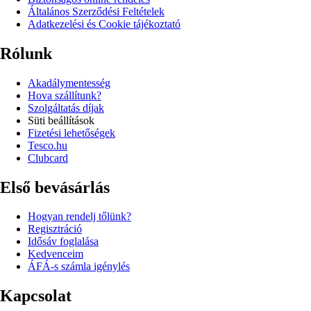
Általános Szerződési Feltételek
Adatkezelési és Cookie tájékoztató
Rólunk
Akadálymentesség
Hova szállítunk?
Szolgáltatás díjak
Süti beállítások
Fizetési lehetőségek
Tesco.hu
Clubcard
Első bevásárlás
Hogyan rendelj tőlünk?
Regisztráció
Idősáv foglalása
Kedvenceim
ÁFÁ-s számla igénylés
Kapcsolat