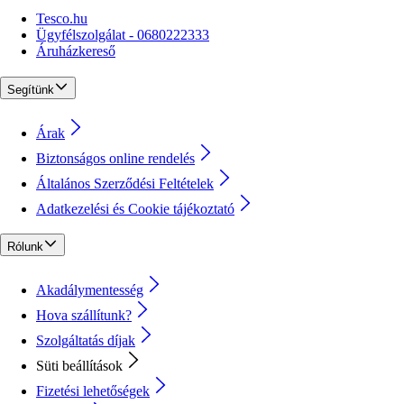
Tesco.hu
Ügyfélszolgálat - 0680222333
Áruházkereső
Segítünk
Árak
Biztonságos online rendelés
Általános Szerződési Feltételek
Adatkezelési és Cookie tájékoztató
Rólunk
Akadálymentesség
Hova szállítunk?
Szolgáltatás díjak
Süti beállítások
Fizetési lehetőségek