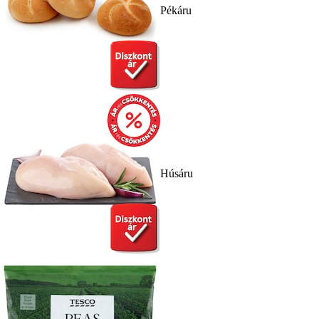
Pékáru
Húsáru