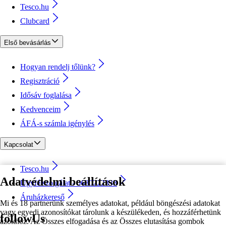
Tesco.hu
Clubcard
Első bevásárlás
Hogyan rendelj tőlünk?
Regisztráció
Idősáv foglalása
Kedvenceim
ÁFÁ-s számla igénylés
Kapcsolat
Tesco.hu
Adatvédelmi beállítások
Ügyfélszolgálat - 0680222333
Áruházkereső
Mi és 18 partnerünk személyes adatokat, például böngészési adatokat
vagy egyedi azonosítókat tárolunk a készülékeden, és hozzáférhetünk
followUs
azokhoz. Az Összes elfogadása és az Összes elutasítása gombok