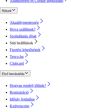
Adatkezelési és Cookie tájékoztató
Rólunk
Akadálymentesség
Hova szállítunk?
Szolgáltatás díjak
Süti beállítások
Fizetési lehetőségek
Tesco.hu
Clubcard
Első bevásárlás
Hogyan rendelj tőlünk?
Regisztráció
Idősáv foglalása
Kedvenceim