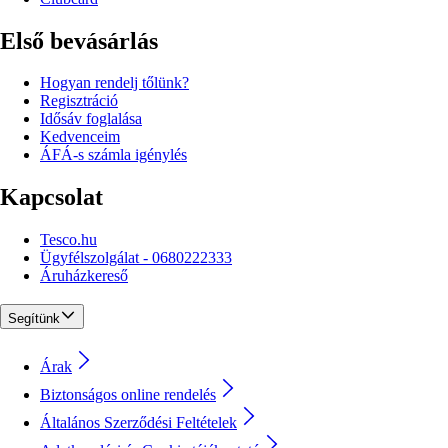
Első bevásárlás
Hogyan rendelj tőlünk?
Regisztráció
Idősáv foglalása
Kedvenceim
ÁFÁ-s számla igénylés
Kapcsolat
Tesco.hu
Ügyfélszolgálat - 0680222333
Áruházkereső
Segítünk
Árak
Biztonságos online rendelés
Általános Szerződési Feltételek