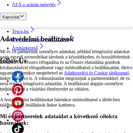
ÁFÁ-s számla igénylés
Kapcsolat
Tesco.hu
Adatvédelmi beállítások
Ügyfélszolgálat - 0680222333
Áruházkereső
Mi és 18 partnerünk személyes adatokat, például böngészési adatokat
vagy egyedi azonosítókat tárolunk a készülékeden, és hozzáférhetünk
followUs
azokhoz. Az Összes elfogadása és az Összes elutasítása gombok
kiválasztásával elfogadhatod vagy módosíthatod a beállításaidat, illetve
ugyanezt bármikor megteheted az
Adatkezelési és Cookie tájékoztató
linkre kattintva is. A választásaidat megosztjuk a partnereinkkel, de ez
nem érinti a böngészési adataidat. A beállításaid alapján személyre
tudjuk szabni a vásárlási élményedet az oldalon.
A hozzájárulási beállításokat bármikor módosíthatod a láblécben
található Süti beállítások linkre kattintva.
Mi és partnereink adataidat a következő célokra
használjuk: