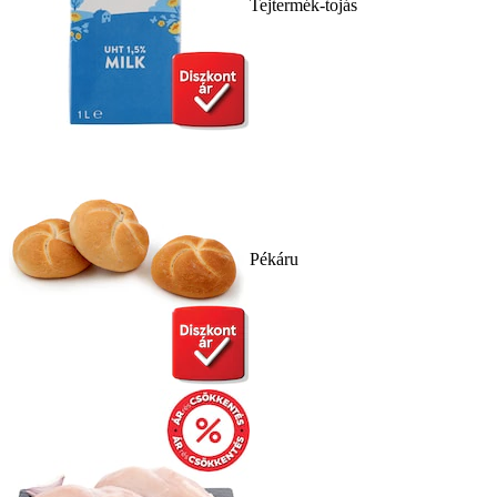
Tejtermék-tojás
Pékáru