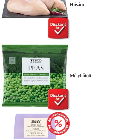
Húsáru
Mélyhűtött