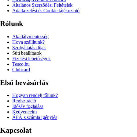
Általános Szerződési Feltételek
Adatkezelési és Cookie tájékoztató
Rólunk
Akadálymentesség
Hova szállítunk?
Szolgáltatás díjak
Süti beállítások
Fizetési lehetőségek
Tesco.hu
Clubcard
Első bevásárlás
Hogyan rendelj tőlünk?
Regisztráció
Idősáv foglalása
Kedvenceim
ÁFÁ-s számla igénylés
Kapcsolat