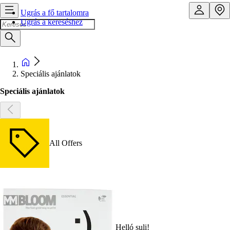
Ugrás a fő tartalomra
Ugrás a kereséshez
Speciális ajánlatok
Speciális ajánlatok
All Offers
Helló suli!