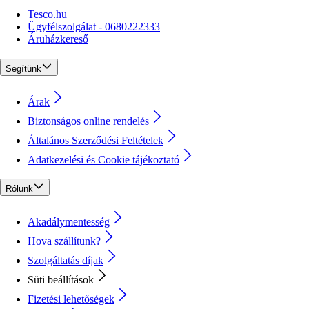
Tesco.hu
Ügyfélszolgálat - 0680222333
Áruházkereső
Segítünk
Árak
Biztonságos online rendelés
Általános Szerződési Feltételek
Adatkezelési és Cookie tájékoztató
Rólunk
Akadálymentesség
Hova szállítunk?
Szolgáltatás díjak
Süti beállítások
Fizetési lehetőségek