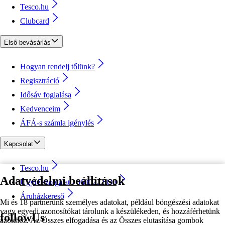
Tesco.hu
Clubcard
Első bevásárlás
Hogyan rendelj tőlünk?
Regisztráció
Idősáv foglalása
Kedvenceim
ÁFÁ-s számla igénylés
Kapcsolat
Tesco.hu
Adatvédelmi beállítások
Ügyfélszolgálat - 0680222333
Áruházkereső
Mi és 18 partnerünk személyes adatokat, például böngészési adatokat
vagy egyedi azonosítókat tárolunk a készülékeden, és hozzáférhetünk
followUs
azokhoz. Az Összes elfogadása és az Összes elutasítása gombok