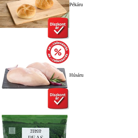
Pékáru
Húsáru