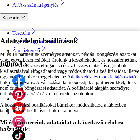
ÁFÁ-s számla igénylés
Kapcsolat
Tesco.hu
Adatvédelmi beállítások
Ügyfélszolgálat - 0680222333
Áruházkereső
Mi és 18 partnerünk személyes adatokat, például böngészési adatokat
vagy egyedi azonosítókat tárolunk a készülékeden, és hozzáférhetünk
followUs
azokhoz. Az Összes elfogadása és az Összes elutasítása gombok
kiválasztásával elfogadhatod vagy módosíthatod a beállításaidat, illetve
ugyanezt bármikor megteheted az
Adatkezelési és Cookie tájékoztató
linkre kattintva is. A választásaidat megosztjuk a partnereinkkel, de ez
nem érinti a böngészési adataidat. A beállításaid alapján személyre
tudjuk szabni a vásárlási élményedet az oldalon.
A hozzájárulási beállításokat bármikor módosíthatod a láblécben
található Süti beállítások linkre kattintva.
Mi és partnereink adataidat a következő célokra
használjuk: