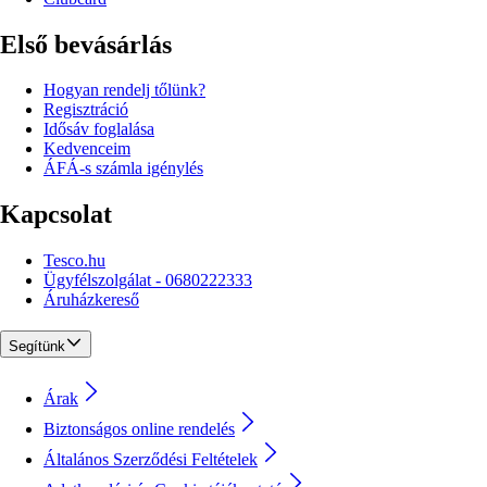
Első bevásárlás
Hogyan rendelj tőlünk?
Regisztráció
Idősáv foglalása
Kedvenceim
ÁFÁ-s számla igénylés
Kapcsolat
Tesco.hu
Ügyfélszolgálat - 0680222333
Áruházkereső
Segítünk
Árak
Biztonságos online rendelés
Általános Szerződési Feltételek