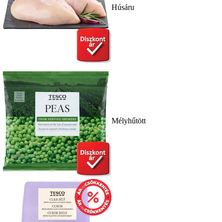
Húsáru
Mélyhűtött