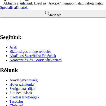
Aktuális ajánlataink közül az ‘Akciók’ menüpont alatt válogathatsz
Speciális ajánlatok
Keresés
Segítünk
Árak
Biztonságos online rendelés
Általános Szerződési Feltételek
Adatkezelési és Cookie tájékoztató
Rólunk
Akadálymentesség
Hova szállítunk?
Szolgáltatás díjak
Süti beállítások
Fizetési lehetőségek
Tesco.hu
Clubcard