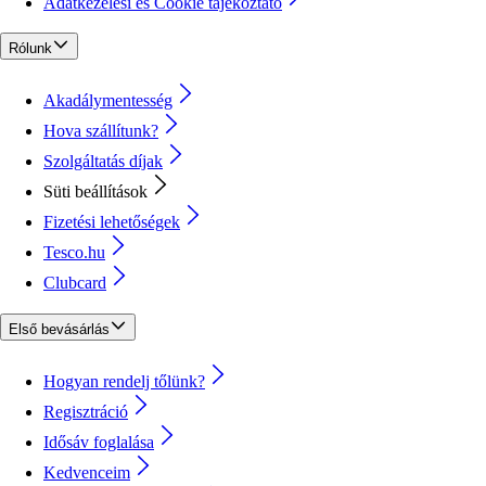
Adatkezelési és Cookie tájékoztató
Rólunk
Akadálymentesség
Hova szállítunk?
Szolgáltatás díjak
Süti beállítások
Fizetési lehetőségek
Tesco.hu
Clubcard
Első bevásárlás
Hogyan rendelj tőlünk?
Regisztráció
Idősáv foglalása
Kedvenceim