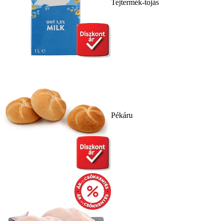
Tejtermék-tojás
Pékáru