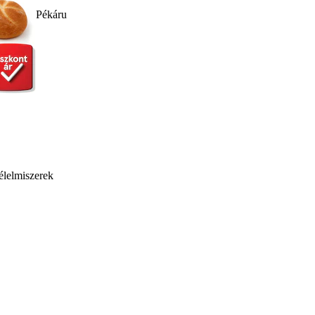
Pékáru
élelmiszerek