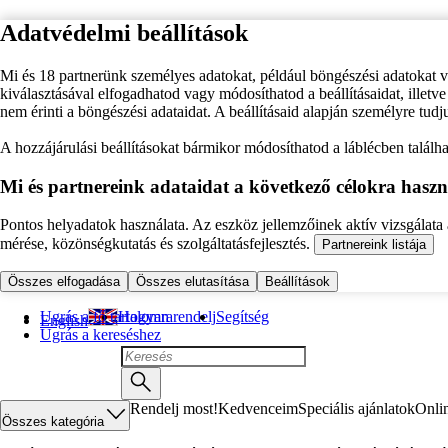
Adatvédelmi beállítások
Mi és 18 partnerünk személyes adatokat, például böngészési adatokat 
kiválasztásával elfogadhatod vagy módosíthatod a beállításaidat, illet
nem érinti a böngészési adataidat. A beállításaid alapján személyre tudj
A hozzájárulási beállításokat bármikor módosíthatod a láblécben találhat
Mi és partnereink adataidat a következő célokra haszn
Pontos helyadatok használata. Az eszköz jellemzőinek aktív vizsgálata a
mérése, közönségkutatás és szolgáltatásfejlesztés.
Partnereink listája
Összes elfogadása
Összes elutasítása
Beállítások
Ugrás a fő tartalomra
Hogyan rendelj
Segítség
English
Ugrás a kereséshez
Rendelj most!
Kedvenceim
Speciális ajánlatok
Onli
Összes kategória