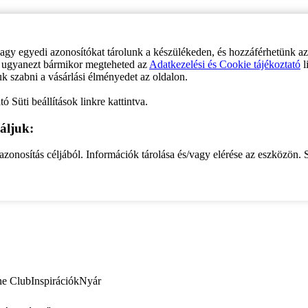
vagy egyedi azonosítókat tárolunk a készülékeden, és hozzáférhetünk a
ve ugyanezt bármikor megteheted az
Adatkezelési és Cookie tájékoztató
l
uk szabni a vásárlási élményedet az oldalon.
ó Süti beállítások linkre kattintva.
áljuk:
zonosítás céljából. Információk tárolása és/vagy elérése az eszközön. S
ne Club
Inspirációk
Nyár