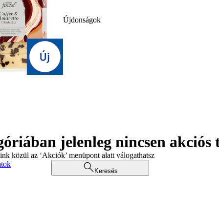
Újdonságok
góriában jelenleg nincsen akciós
aink közül az ‘Akciók’ menüpont alatt válogathatsz
atok
Keresés