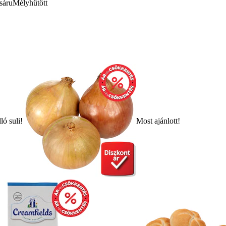
sáru
Mélyhűtött
ló suli!
Most ajánlott!