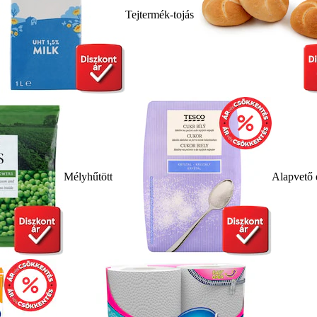
Tejtermék-tojás
Mélyhűtött
Alapvető 