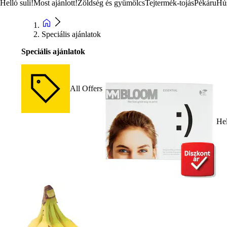
Helló suli!
Most ajánlott!
Zöldség és gyümölcs
Tejtermék-tojás
Pékáru
Hú
Speciális ajánlatok
Speciális ajánlatok
All Offers
Hel