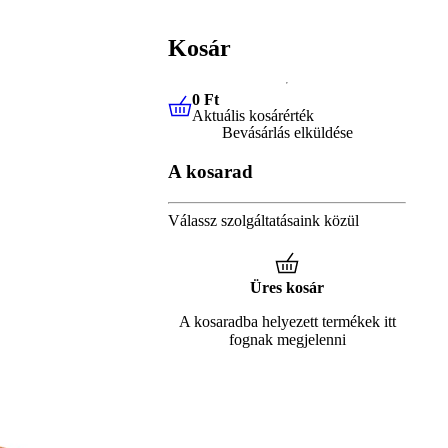
Kosár
0 Ft
Aktuális kosárérték
0 Ft
Aktuális kosárérték
Bevásárlás elküldése
A kosarad
Válassz szolgáltatásaink közül
Üres kosár
A kosaradba helyezett termékek itt
fognak megjelenni