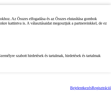
zokhoz. Az Összes elfogadása és az Összes elutasítása gombok
inkre kattintva is. A választásaidat megosztjuk a partnereinkkel, de ez
zemélyre szabott hirdetések és tartalmak, hirdetések és tartalmak
Bejelentkezés
Regisztráció