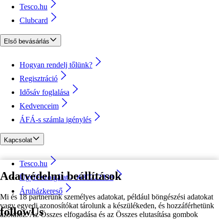
Tesco.hu
Clubcard
Első bevásárlás
Hogyan rendelj tőlünk?
Regisztráció
Idősáv foglalása
Kedvenceim
ÁFÁ-s számla igénylés
Kapcsolat
Tesco.hu
Adatvédelmi beállítások
Ügyfélszolgálat - 0680222333
Áruházkereső
Mi és 18 partnerünk személyes adatokat, például böngészési adatokat
vagy egyedi azonosítókat tárolunk a készülékeden, és hozzáférhetünk
followUs
azokhoz. Az Összes elfogadása és az Összes elutasítása gombok