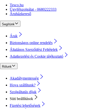
Tesco.hu
Ügyfélszolgálat - 0680222333
Áruházkereső
Segítünk
Árak
Biztonságos online rendelés
Általános Szerződési Feltételek
Adatkezelési és Cookie tájékoztató
Rólunk
Akadálymentesség
Hova szállítunk?
Szolgáltatás díjak
Süti beállítások
Fizetési lehetőségek