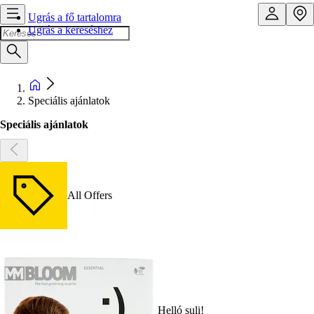
Ugrás a fő tartalomra
Ugrás a kereséshez
Speciális ajánlatok
Speciális ajánlatok
All Offers
Helló suli!