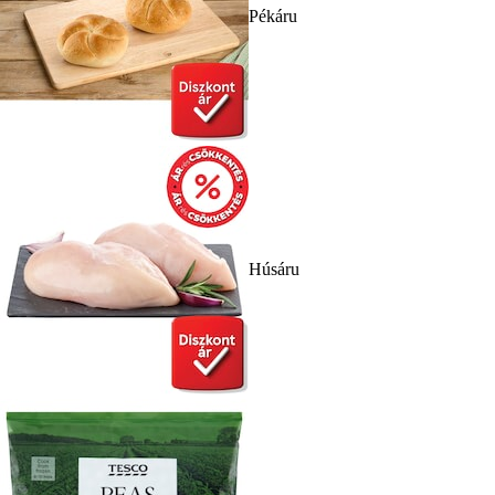
Pékáru
Húsáru