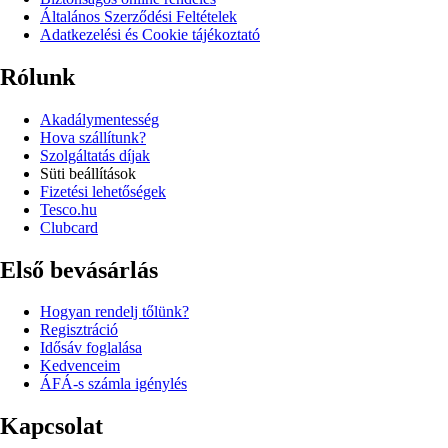
Általános Szerződési Feltételek
Adatkezelési és Cookie tájékoztató
Rólunk
Akadálymentesség
Hova szállítunk?
Szolgáltatás díjak
Süti beállítások
Fizetési lehetőségek
Tesco.hu
Clubcard
Első bevásárlás
Hogyan rendelj tőlünk?
Regisztráció
Idősáv foglalása
Kedvenceim
ÁFÁ-s számla igénylés
Kapcsolat