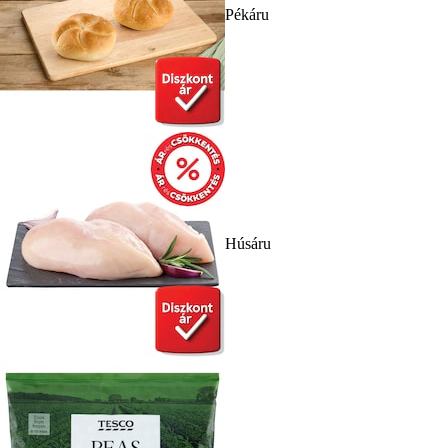
Pékáru
Húsáru