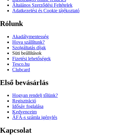
Általános Szerződési Feltételek
Adatkezelési és Cookie tájékoztató
Rólunk
Akadálymentesség
Hova szállítunk?
Szolgáltatás díjak
Süti beállítások
Fizetési lehetőségek
Tesco.hu
Clubcard
Első bevásárlás
Hogyan rendelj tőlünk?
Regisztráció
Idősáv foglalása
Kedvenceim
ÁFÁ-s számla igénylés
Kapcsolat