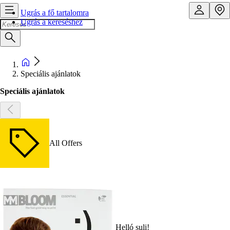
Ugrás a fő tartalomra
Ugrás a kereséshez
Speciális ajánlatok
Speciális ajánlatok
All Offers
Helló suli!