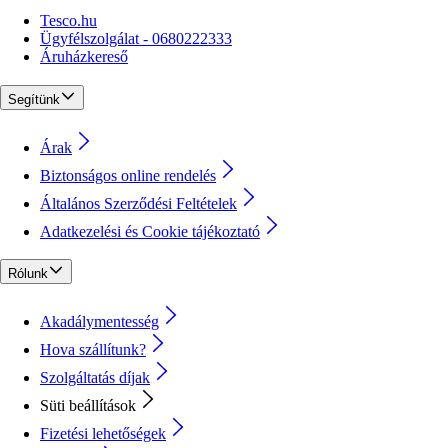
Tesco.hu
Ügyfélszolgálat - 0680222333
Áruházkereső
Segítünk
Árak
Biztonságos online rendelés
Általános Szerződési Feltételek
Adatkezelési és Cookie tájékoztató
Rólunk
Akadálymentesség
Hova szállítunk?
Szolgáltatás díjak
Süti beállítások
Fizetési lehetőségek