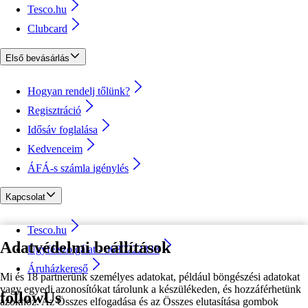
Tesco.hu
Clubcard
Első bevásárlás
Hogyan rendelj tőlünk?
Regisztráció
Idősáv foglalása
Kedvenceim
ÁFÁ-s számla igénylés
Kapcsolat
Tesco.hu
Adatvédelmi beállítások
Ügyfélszolgálat - 0680222333
Áruházkereső
Mi és 18 partnerünk személyes adatokat, például böngészési adatokat
vagy egyedi azonosítókat tárolunk a készülékeden, és hozzáférhetünk
followUs
azokhoz. Az Összes elfogadása és az Összes elutasítása gombok