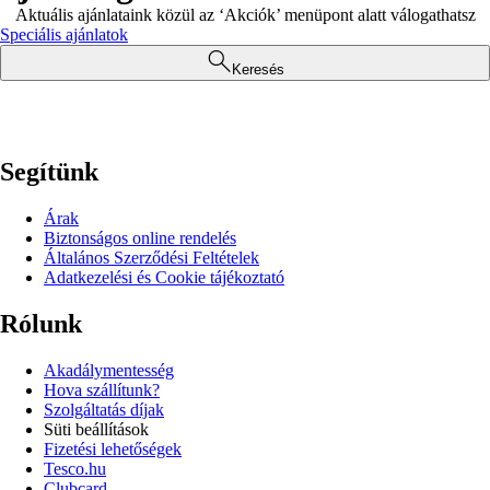
Aktuális ajánlataink közül az ‘Akciók’ menüpont alatt válogathatsz
Speciális ajánlatok
Keresés
Segítünk
Árak
Biztonságos online rendelés
Általános Szerződési Feltételek
Adatkezelési és Cookie tájékoztató
Rólunk
Akadálymentesség
Hova szállítunk?
Szolgáltatás díjak
Süti beállítások
Fizetési lehetőségek
Tesco.hu
Clubcard