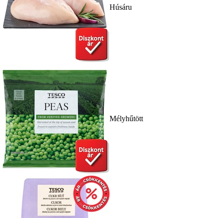
Húsáru
Mélyhűtött