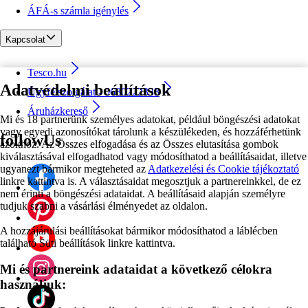
ÁFÁ-s számla igénylés
Kapcsolat
Tesco.hu
Adatvédelmi beállítások
Ügyfélszolgálat - 0680222333
Áruházkereső
Mi és 18 partnerünk személyes adatokat, például böngészési adatokat
vagy egyedi azonosítókat tárolunk a készülékeden, és hozzáférhetünk
followUs
azokhoz. Az Összes elfogadása és az Összes elutasítása gombok
kiválasztásával elfogadhatod vagy módosíthatod a beállításaidat, illetve
ugyanezt bármikor megteheted az
Adatkezelési és Cookie tájékoztató
linkre kattintva is. A választásaidat megosztjuk a partnereinkkel, de ez
nem érinti a böngészési adataidat. A beállításaid alapján személyre
tudjuk szabni a vásárlási élményedet az oldalon.
A hozzájárulási beállításokat bármikor módosíthatod a láblécben
található Süti beállítások linkre kattintva.
Mi és partnereink adataidat a következő célokra
használjuk: