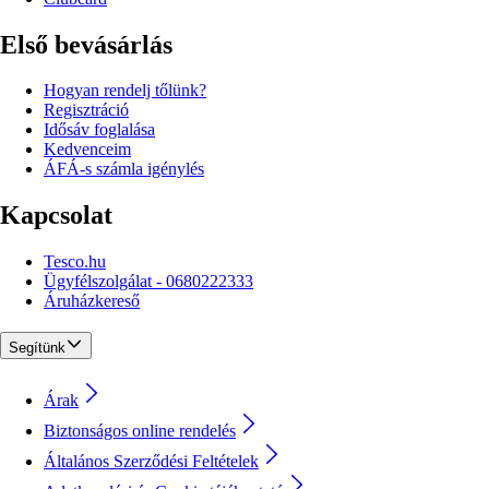
Első bevásárlás
Hogyan rendelj tőlünk?
Regisztráció
Idősáv foglalása
Kedvenceim
ÁFÁ-s számla igénylés
Kapcsolat
Tesco.hu
Ügyfélszolgálat - 0680222333
Áruházkereső
Segítünk
Árak
Biztonságos online rendelés
Általános Szerződési Feltételek