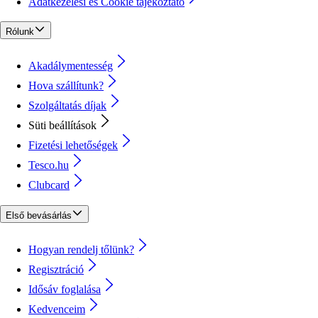
Adatkezelési és Cookie tájékoztató
Rólunk
Akadálymentesség
Hova szállítunk?
Szolgáltatás díjak
Süti beállítások
Fizetési lehetőségek
Tesco.hu
Clubcard
Első bevásárlás
Hogyan rendelj tőlünk?
Regisztráció
Idősáv foglalása
Kedvenceim