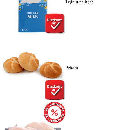
Tejtermék-tojás
Pékáru