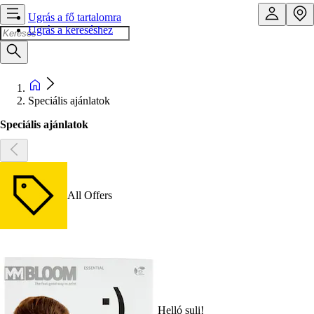
Ugrás a fő tartalomra
Ugrás a kereséshez
Speciális ajánlatok
Speciális ajánlatok
All Offers
Helló suli!