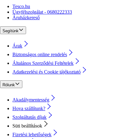
Tesco.hu
Ügyfélszolgálat - 0680222333
Áruházkereső
Segítünk
Árak
Biztonságos online rendelés
Általános Szerződési Feltételek
Adatkezelési és Cookie tájékoztató
Rólunk
Akadálymentesség
Hova szállítunk?
Szolgáltatás díjak
Süti beállítások
Fizetési lehetőségek