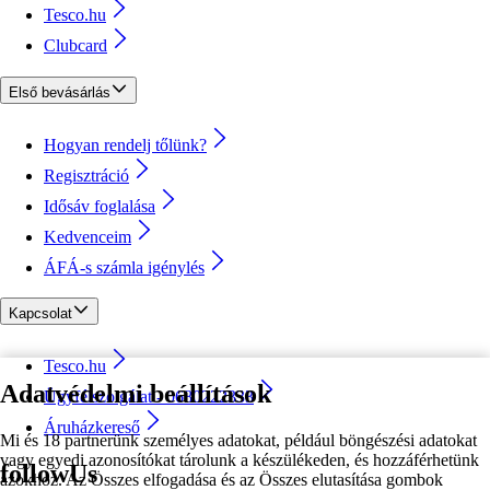
Tesco.hu
Clubcard
Első bevásárlás
Hogyan rendelj tőlünk?
Regisztráció
Idősáv foglalása
Kedvenceim
ÁFÁ-s számla igénylés
Kapcsolat
Tesco.hu
Adatvédelmi beállítások
Ügyfélszolgálat - 0680222333
Áruházkereső
Mi és 18 partnerünk személyes adatokat, például böngészési adatokat
vagy egyedi azonosítókat tárolunk a készülékeden, és hozzáférhetünk
followUs
azokhoz. Az Összes elfogadása és az Összes elutasítása gombok