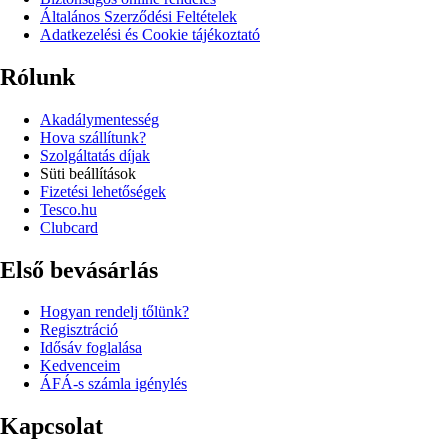
Általános Szerződési Feltételek
Adatkezelési és Cookie tájékoztató
Rólunk
Akadálymentesség
Hova szállítunk?
Szolgáltatás díjak
Süti beállítások
Fizetési lehetőségek
Tesco.hu
Clubcard
Első bevásárlás
Hogyan rendelj tőlünk?
Regisztráció
Idősáv foglalása
Kedvenceim
ÁFÁ-s számla igénylés
Kapcsolat