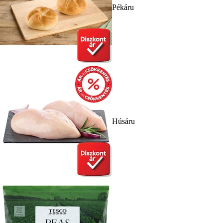
Pékáru
Húsáru