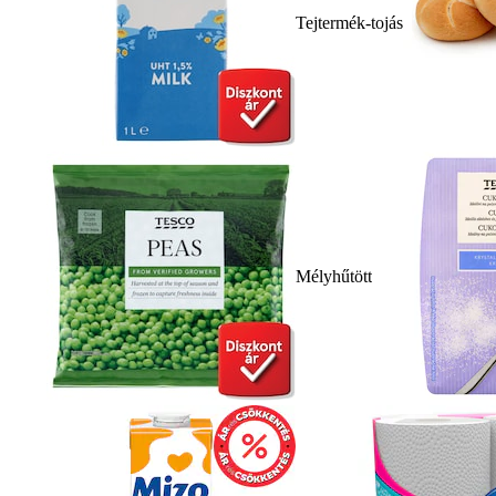
Tejtermék-tojás
Mélyhűtött