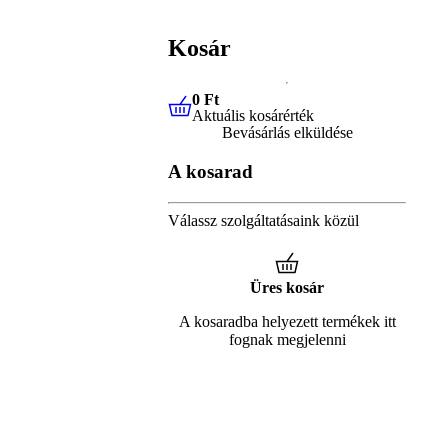
Kosár
0 Ft
Aktuális kosárérték
0 Ft
Aktuális kosárérték
Bevásárlás elküldése
A kosarad
Válassz szolgáltatásaink közül
Üres kosár
A kosaradba helyezett termékek itt
fognak megjelenni