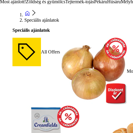
Most ajánlott!
Zöldség és gyümölcs
Tejtermék-tojás
Pékáru
Húsáru
Mélyh
Speciális ajánlatok
Speciális ajánlatok
All Offers
Mos