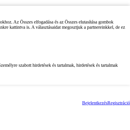
zokhoz. Az Összes elfogadása és az Összes elutasítása gombok
inkre kattintva is. A választásaidat megosztjuk a partnereinkkel, de ez
zemélyre szabott hirdetések és tartalmak, hirdetések és tartalmak
Bejelentkezés
Regisztráció