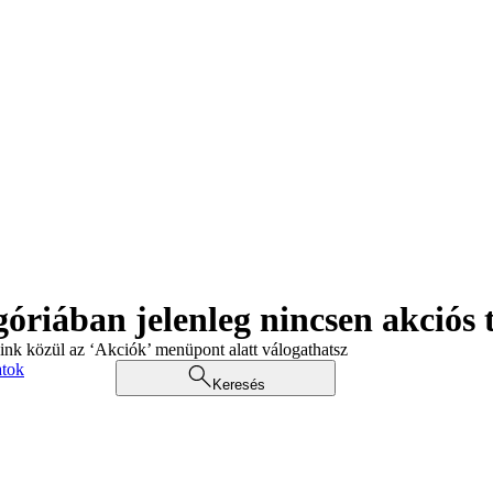
góriában jelenleg nincsen akciós
aink közül az ‘Akciók’ menüpont alatt válogathatsz
atok
Keresés