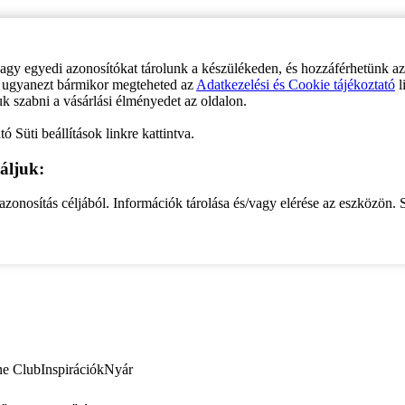
vagy egyedi azonosítókat tárolunk a készülékeden, és hozzáférhetünk a
ve ugyanezt bármikor megteheted az
Adatkezelési és Cookie tájékoztató
l
uk szabni a vásárlási élményedet az oldalon.
ó Süti beállítások linkre kattintva.
áljuk:
zonosítás céljából. Információk tárolása és/vagy elérése az eszközön. S
ne Club
Inspirációk
Nyár