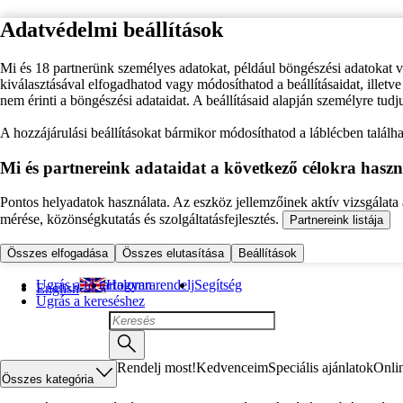
Adatvédelmi beállítások
Mi és 18 partnerünk személyes adatokat, például böngészési adatokat 
kiválasztásával elfogadhatod vagy módosíthatod a beállításaidat, illet
nem érinti a böngészési adataidat. A beállításaid alapján személyre tudj
A hozzájárulási beállításokat bármikor módosíthatod a láblécben találhat
Mi és partnereink adataidat a következő célokra haszn
Pontos helyadatok használata. Az eszköz jellemzőinek aktív vizsgálata a
mérése, közönségkutatás és szolgáltatásfejlesztés.
Partnereink listája
Összes elfogadása
Összes elutasítása
Beállítások
Ugrás a fő tartalomra
Hogyan rendelj
Segítség
English
Ugrás a kereséshez
Rendelj most!
Kedvenceim
Speciális ajánlatok
Onli
Összes kategória