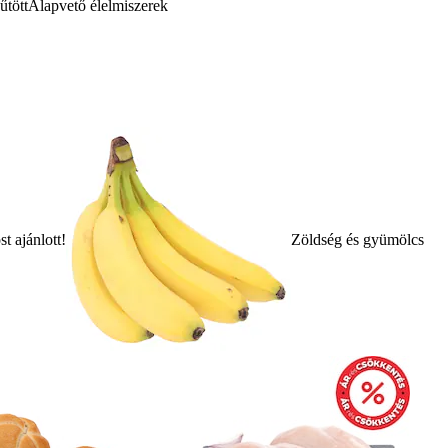
űtött
Alapvető élelmiszerek
t ajánlott!
Zöldség és gyümölcs