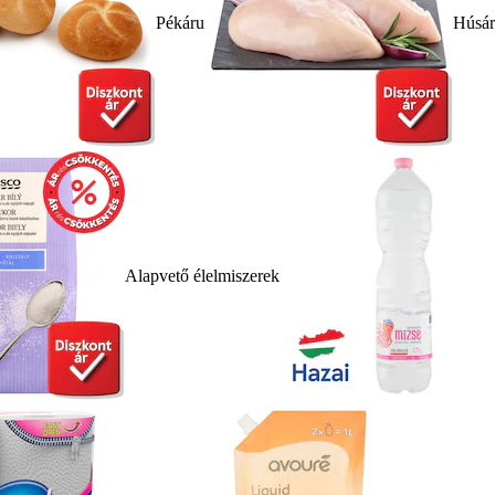
Pékáru
Húsá
Alapvető élelmiszerek