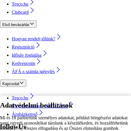
Tesco.hu
Clubcard
Első bevásárlás
Hogyan rendelj tőlünk?
Regisztráció
Idősáv foglalása
Kedvenceim
ÁFÁ-s számla igénylés
Kapcsolat
Tesco.hu
Adatvédelmi beállítások
Ügyfélszolgálat - 0680222333
Áruházkereső
Mi és 18 partnerünk személyes adatokat, például böngészési adatokat
vagy egyedi azonosítókat tárolunk a készülékeden, és hozzáférhetünk
followUs
azokhoz. Az Összes elfogadása és az Összes elutasítása gombok