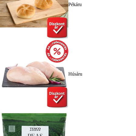
Pékáru
Húsáru