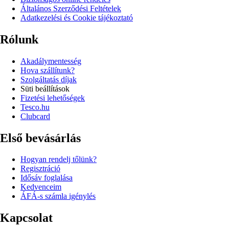
Általános Szerződési Feltételek
Adatkezelési és Cookie tájékoztató
Rólunk
Akadálymentesség
Hova szállítunk?
Szolgáltatás díjak
Süti beállítások
Fizetési lehetőségek
Tesco.hu
Clubcard
Első bevásárlás
Hogyan rendelj tőlünk?
Regisztráció
Idősáv foglalása
Kedvenceim
ÁFÁ-s számla igénylés
Kapcsolat