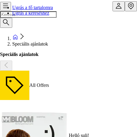
Ugrás a fő tartalomra
Ugrás a kereséshez
Speciális ajánlatok
Speciális ajánlatok
All Offers
Helló suli!