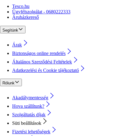
Tesco.hu
Ügyfélszolgálat - 0680222333
Áruházkereső
Segítünk
Árak
Biztonságos online rendelés
Általános Szerződési Feltételek
Adatkezelési és Cookie tájékoztató
Rólunk
Akadálymentesség
Hova szállítunk?
Szolgáltatás díjak
Süti beállítások
Fizetési lehetőségek