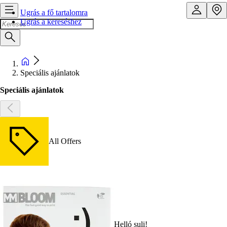
Ugrás a fő tartalomra
Ugrás a kereséshez
Speciális ajánlatok
Speciális ajánlatok
All Offers
Helló suli!