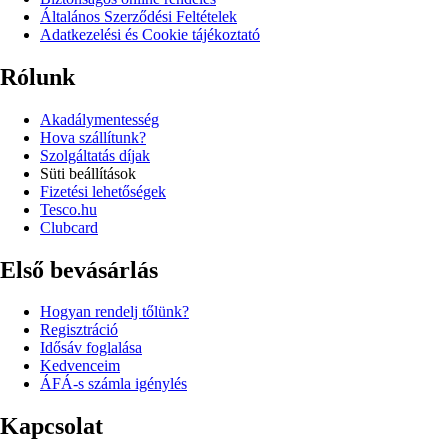
Általános Szerződési Feltételek
Adatkezelési és Cookie tájékoztató
Rólunk
Akadálymentesség
Hova szállítunk?
Szolgáltatás díjak
Süti beállítások
Fizetési lehetőségek
Tesco.hu
Clubcard
Első bevásárlás
Hogyan rendelj tőlünk?
Regisztráció
Idősáv foglalása
Kedvenceim
ÁFÁ-s számla igénylés
Kapcsolat