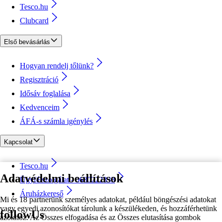
Tesco.hu
Clubcard
Első bevásárlás
Hogyan rendelj tőlünk?
Regisztráció
Idősáv foglalása
Kedvenceim
ÁFÁ-s számla igénylés
Kapcsolat
Tesco.hu
Adatvédelmi beállítások
Ügyfélszolgálat - 0680222333
Áruházkereső
Mi és 18 partnerünk személyes adatokat, például böngészési adatokat
vagy egyedi azonosítókat tárolunk a készülékeden, és hozzáférhetünk
followUs
azokhoz. Az Összes elfogadása és az Összes elutasítása gombok