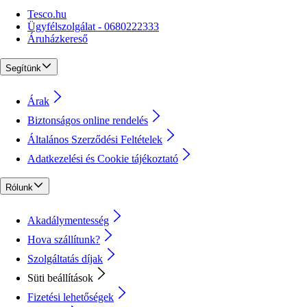
Tesco.hu
Ügyfélszolgálat - 0680222333
Áruházkereső
Segítünk
Árak
Biztonságos online rendelés
Általános Szerződési Feltételek
Adatkezelési és Cookie tájékoztató
Rólunk
Akadálymentesség
Hova szállítunk?
Szolgáltatás díjak
Süti beállítások
Fizetési lehetőségek