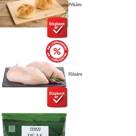
Pékáru
Húsáru